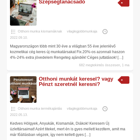
Szépségtanácsadó
Otthoni munka kismamáknak
vilaglegjobbmunkaja
2022.09.10.
Magyarországon több mint 30 éve a világban 55 éve jelenlévő
kozmetikai cég keres új munkatársakat Fix.20%-os azonnali haszon
4%-24% extra jövedelem Rengeteg ajándék! Céges juttatások!
[…]
682 megtekintés összesen, 1 ma
Otthoni munkát keresel? vagy
Pénzt szeretnél keresni?
Otthoni munka termékajánlás
vilaglegjobbmunkaja
2022.05.13.
Kedves Hölgyek, Anyukák, Kismamák, Diákok! Keresem Új
üzlettársaimat! Azért titeket, mert én is gyes mellett kezdtem, amit ma
már főállásban végzek, így nem kellett gyes
[…]