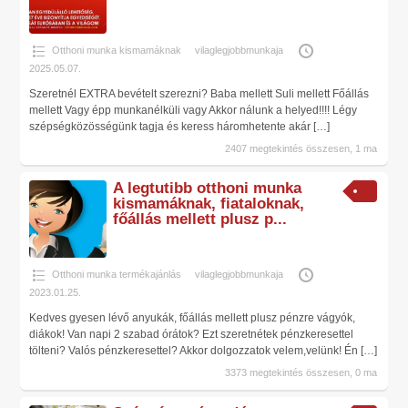
Otthoni munka kismamáknak
vilaglegjobbmunkaja
2025.05.07.
Szeretnél EXTRA bevételt szerezni? Baba mellett Suli mellett Főállás
mellett Vagy épp munkanélküli vagy Akkor nálunk a helyed!!!! Légy
szépségközösségünk tagja és keress háromhetente akár
[…]
2407 megtekintés összesen, 1 ma
A legtutibb otthoni munka
kismamáknak, fiataloknak,
főállás mellett plusz p...
Otthoni munka termékajánlás
vilaglegjobbmunkaja
2023.01.25.
Kedves gyesen lévő anyukák, főállás mellett plusz pénzre vágyók,
diákok! Van napi 2 szabad órátok? Ezt szeretnétek pénzkeresettel
tölteni? Valós pénzkeresettel? Akkor dolgozzatok velem,velünk! Én
[…]
3373 megtekintés összesen, 0 ma