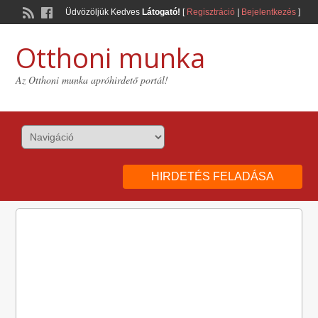
Üdvözöljük Kedves
Látogató!
[
Regisztráció
|
Bejelentkezés
]
Otthoni munka
Az Otthoni munka apróhirdető portál!
HIRDETÉS FELADÁSA