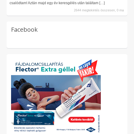
csalódtam! Aztán majd egy év keresgélés után találtam
[…]
2644 megtekintés összesen, 0 ma
Facebook