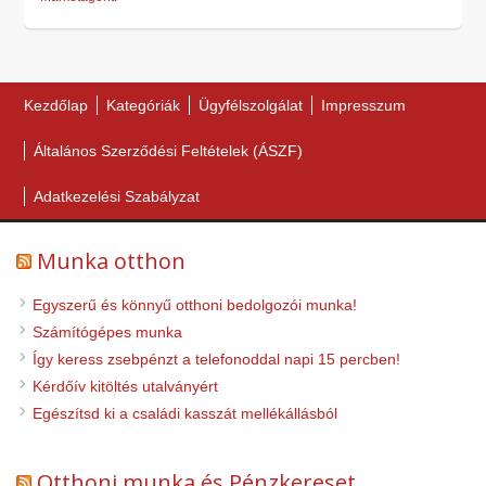
Kezdőlap
Kategóriák
Ügyfélszolgálat
Impresszum
Általános Szerződési Feltételek (ÁSZF)
Adatkezelési Szabályzat
Munka otthon
Egyszerű és könnyű otthoni bedolgozói munka!
Számítógépes munka
Így keress zsebpénzt a telefonoddal napi 15 percben!
Kérdőív kitöltés utalványért
Egészítsd ki a családi kasszát mellékállásból
Otthoni munka és Pénzkereset