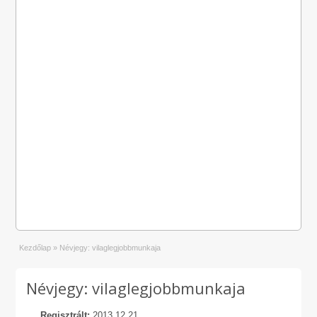
Kezdőlap
»
Névjegy: vilaglegjobbmunkaja
Névjegy: vilaglegjobbmunkaja
Regisztrált:
2013.12.21.