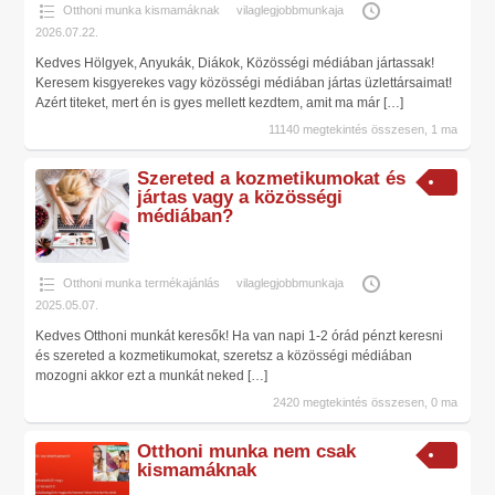
Otthoni munka kismamáknak
vilaglegjobbmunkaja
2026.07.22.
Kedves Hölgyek, Anyukák, Diákok, Közösségi médiában jártassak!
Keresem kisgyerekes vagy közösségi médiában jártas üzlettársaimat!
Azért titeket, mert én is gyes mellett kezdtem, amit ma már
[…]
11140 megtekintés összesen, 1 ma
Szereted a kozmetikumokat és
jártas vagy a közösségi
médiában?
Otthoni munka termékajánlás
vilaglegjobbmunkaja
2025.05.07.
Kedves Otthoni munkát keresők! Ha van napi 1-2 órád pénzt keresni
és szereted a kozmetikumokat, szeretsz a közösségi médiában
mozogni akkor ezt a munkát neked
[…]
2420 megtekintés összesen, 0 ma
Otthoni munka nem csak
kismamáknak