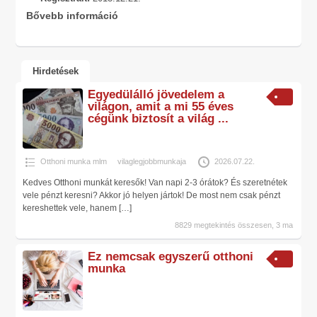
Bővebb információ
Hirdetések
Egyedülálló jövedelem a
világon, amit a mi 55 éves
cégünk biztosít a világ ...
Otthoni munka mlm
vilaglegjobbmunkaja
2026.07.22.
Kedves Otthoni munkát keresők! Van napi 2-3 órátok? És szeretnétek
vele pénzt keresni? Akkor jó helyen jártok! De most nem csak pénzt
kereshettek vele, hanem
[…]
8829 megtekintés összesen, 3 ma
Ez nemcsak egyszerű otthoni
munka