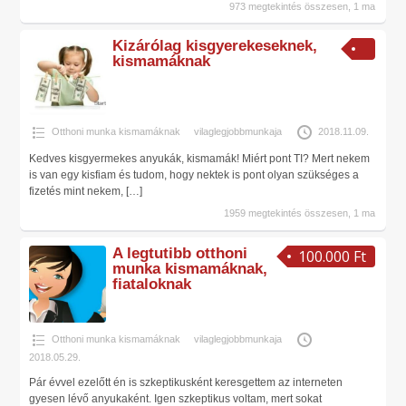
973 megtekintés összesen, 1 ma
Kizárólag kisgyerekeseknek,
kismamáknak
Otthoni munka kismamáknak
vilaglegjobbmunkaja
2018.11.09.
Kedves kisgyermekes anyukák, kismamák! Miért pont TI? Mert nekem
is van egy kisfiam és tudom, hogy nektek is pont olyan szükséges a
fizetés mint nekem,
[…]
1959 megtekintés összesen, 1 ma
A legtutibb otthoni
100.000 Ft
munka kismamáknak,
fiataloknak
Otthoni munka kismamáknak
vilaglegjobbmunkaja
2018.05.29.
Pár évvel ezelőtt én is szkeptikusként keresgettem az interneten
gyesen lévő anyukaként. Igen szkeptikus voltam, mert sokat