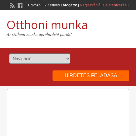
Üdvözöljük Kedves
Látogató!
[
Regisztráció
|
Bejelentkezés
]
Otthoni munka
Az Otthoni munka apróhirdető portál!
HIRDETÉS FELADÁSA