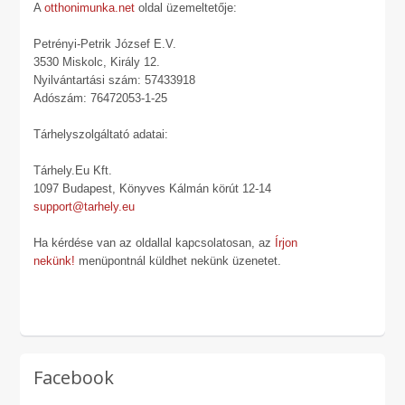
A
otthonimunka.net
oldal üzemeltetője:
Petrényi-Petrik József E.V.
3530 Miskolc, Király 12.
Nyilvántartási szám: 57433918
Adószám: 76472053-1-25
Tárhelyszolgáltató adatai:
Tárhely.Eu Kft.
1097 Budapest, Könyves Kálmán körút 12-14
support@tarhely.eu
Ha kérdése van az oldallal kapcsolatosan, az
Írjon
nekünk!
menüpontnál küldhet nekünk üzenetet.
Facebook