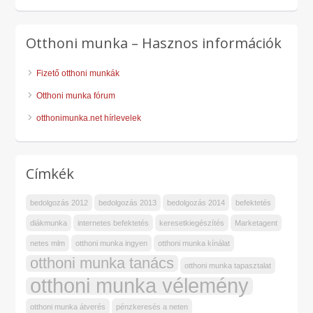
Otthoni munka – Hasznos információk
Fizető otthoni munkák
Otthoni munka fórum
otthonimunka.net hírlevelek
Címkék
bedolgozás 2012
bedolgozás 2013
bedolgozás 2014
befektetés
diákmunka
internetes befektetés
keresetkiegészítés
Marketagent
netes mlm
otthoni munka ingyen
otthoni munka kínálat
otthoni munka tanács
otthoni munka tapasztalat
otthoni munka vélemény
otthoni munka átverés
pénzkeresés a neten