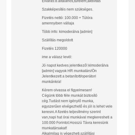
Elvárás:8.általános,türelem,aktivitás
Szakképesítés nem szükséges.
Fizetés nettó: 100.000 + Túlóra
amennyiben vállaja
Több info: kimoderálva [admin]
Szállítás megoldott
Fizetés 120000
ime a válasz levél:
Jó napot kedves jelentkező! kimoderálva
[admin] vagyok HR munkatárs!Ön
Jelentkezett a betanított/operátori
munkánkra!
Kérem olvassa el figyelmesen!
Cégünk több féle munkát biztosító
cég.Tudást nem igénylő munka,
egyszerűen elvégezhető és jól is lehet vele
keresni.A fizetés teljesítmény szerint
van,napi hat órai munkával megkeresheti a
100.000 Forintot.Hosszú Távra keresünk
munkatársakat!
Alkalmilag is végezheti,szállítási