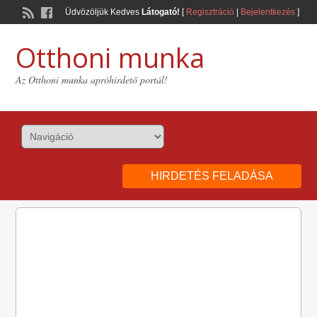
Üdvözöljük Kedves
Látogató!
[
Regisztráció
|
Bejelentkezés
]
Otthoni munka
Az Otthoni munka apróhirdető portál!
HIRDETÉS FELADÁSA