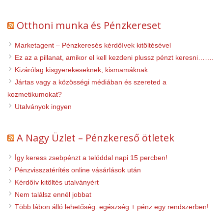
Otthoni munka és Pénzkereset
Marketagent – Pénzkeresés kérdőívek kitöltésével
Ez az a pillanat, amikor el kell kezdeni plussz pénzt keresni…….
Kizárólag kisgyerekeseknek, kismamáknak
Jártas vagy a közösségi médiában és szereted a
kozmetikumokat?
Utalványok ingyen
A Nagy Üzlet – Pénzkereső ötletek
Így keress zsebpénzt a telóddal napi 15 percben!
Pénzvisszatérítés online vásárlások után
Kérdőív kitöltés utalványért
Nem találsz ennél jobbat
Több lábon álló lehetőség: egészség + pénz egy rendszerben!