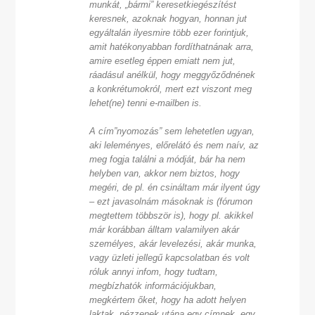
munkát, „bármi” keresetkiegészítést
keresnek, azoknak hogyan, honnan jut
egyáltalán ilyesmire több ezer forintjuk,
amit hatékonyabban fordíthatnának arra,
amire esetleg éppen emiatt nem jut,
ráadásul anélkül, hogy meggyőződnének
a konkrétumokról, mert ezt viszont meg
lehet(ne) tenni e-mailben is.
A cím”nyomozás” sem lehetetlen ugyan,
aki leleményes, előrelátó és nem naív, az
meg fogja találni a módját, bár ha nem
helyben van, akkor nem biztos, hogy
megéri, de pl. én csináltam már ilyent úgy
– ezt javasolnám másoknak is (fórumon
megtettem többször is), hogy pl. akikkel
már korábban álltam valamilyen akár
személyes, akár levelezési, akár munka,
vagy üzleti jellegű kapcsolatban és volt
róluk annyi infom, hogy tudtam,
megbízhatók információjukban,
megkértem őket, hogy ha adott helyen
laktak, nézzenek utána egy címnek, egy