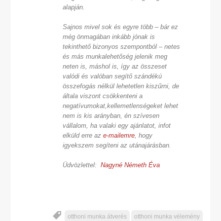
alapján.
Sajnos mivel sok és egyre több – bár ez
még önmagában inkább jónak is
tekinthető bizonyos szempontból – netes
és más munkalehetőség jelenik meg
neten is, máshol is, így az összeset
valódi és valóban segítő szándékú
összefogás nélkül lehetetlen kiszűrni, de
általa viszont csökkenteni a
negatívumokat,
kellemetlenségeket lehet
nem is kis arányban, én szívesen
vállalom, ha valaki egy ajánlatot, infot
elküld erre az
e-mailemre
, hogy
igyekszem segíteni az utánajárásban.
Üdvözlettel:
Nagyné Németh Éva
otthoni munka átverés
otthoni munka vélemény