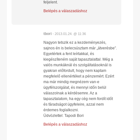
feljelent.
Belépés a válaszadáshoz
tbori
-
2013.01.24. @ 11:36
Nagyon tetszik ez a kezdeményezés,
sajnos én is belecsúsztam már „átverésbe”.
Egyetértek a fent leírtakkal, és
kiegészíteném saját tapasztalattal. Még a
valós munkáknál és szolgáltatásoknál is
gyakran előfordult, hogy nem kaptam
megfelelő ellenértéket a pénzemért. Ezért
ma már mindig megnézem van-e
ügyfélszolgálat, és mennyi időn belül
válaszolnak a kérdésemre. Az a
tapasztalatom, ha egy cég nem fordít időt
és fáradságot ügyfeleire, azzal nem
érdemes foglalkozni.
Üdvözlettel: Tapodi Bori
Belépés a válaszadáshoz