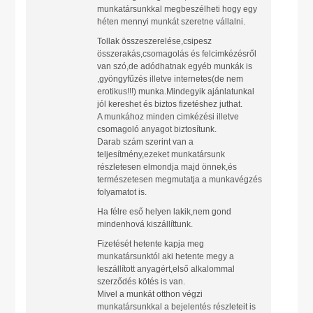
munkatársunkkal megbeszélheti hogy egy
héten mennyi munkát szeretne vállalni.
Tollak összeszerelése,csipesz
összerakás,csomagolás és felcimkézésről
van szó,de adódhatnak egyéb munkák is
,gyöngyfűzés illetve internetes(de nem
erotikus!!!) munka.Mindegyik ajánlatunkal
jól kereshet és biztos fizetéshez juthat.
A munkához minden cimkézési illetve
csomagoló anyagot biztosítunk.
Darab szám szerint van a
teljesítmény,ezeket munkatársunk
részletesen elmondja majd önnek,és
természetesen megmutatja a munkavégzés
folyamatot is.
Ha félre eső helyen lakik,nem gond
mindenhová kiszállíttunk.
Fizetését hetente kapja meg
munkatársunktól aki hetente megy a
leszállított anyagért,első alkalommal
szerződés kötés is van.
Mivel a munkát otthon végzi
munkatársunkkal a bejelentés részleteit is