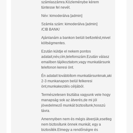
számlaszámra.Közleménybe kérem
tüntesse fel nevét.
Név: kimoderálva [admin]
Számla szám: kimoderálva [admin]
/CIB BANK/
Ajánlanám a bankon belüli befizetést,mivel
költségmentes.
Ezután küldje el nekem pontos
adatait,név,cím,telefonszám.Ezután válasz
emailben tájékoztatom,vagy munkatársunk
telefonon keresi önt.
Én adatait továbbítom munkatársunknak,aki
2-3 munkanapon belül felkeresi
önt,munkakezdés céljából.
Természetesen tisztába vagyunk vele hogy
manapság sok az átverés,de mi jól
jövedelmező munkát biztosítunk,hosszú
távra.
Amennyiben nem és mégis átverjük,esetleg
nem biztosítunk önnek munkát, egy a
biztosíték.Elmegy a rendőrségre és