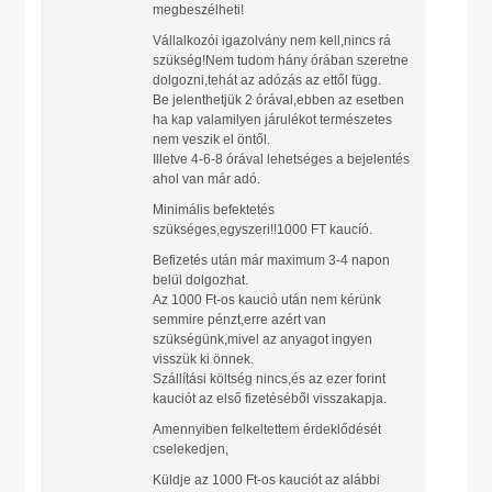
megbeszélheti!
Vállalkozói igazolvány nem kell,nincs rá
szükség!Nem tudom hány órában szeretne
dolgozni,tehát az adózás az ettől függ.
Be jelenthetjük 2 órával,ebben az esetben
ha kap valamilyen járulékot természetes
nem veszik el öntől.
Illetve 4-6-8 órával lehetséges a bejelentés
ahol van már adó.
Minimális befektetés
szükséges,egyszeri!!1000 FT kaucíó.
Befizetés után már maximum 3-4 napon
belül dolgozhat.
Az 1000 Ft-os kaució után nem kérünk
semmire pénzt,erre azért van
szükségünk,mivel az anyagot ingyen
visszük ki önnek.
Szállítási költség nincs,és az ezer forint
kauciót az első fizetéséből visszakapja.
Amennyiben felkeltettem érdeklődését
cselekedjen,
Küldje az 1000 Ft-os kauciót az alábbi