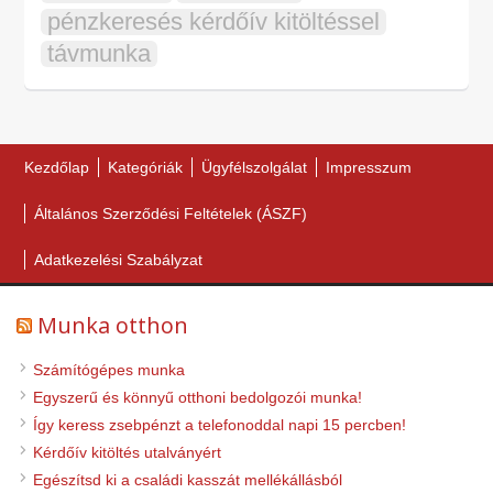
pénzkeresés kérdőív kitöltéssel
távmunka
Kezdőlap
Kategóriák
Ügyfélszolgálat
Impresszum
Általános Szerződési Feltételek (ÁSZF)
Adatkezelési Szabályzat
Munka otthon
Számítógépes munka
Egyszerű és könnyű otthoni bedolgozói munka!
Így keress zsebpénzt a telefonoddal napi 15 percben!
Kérdőív kitöltés utalványért
Egészítsd ki a családi kasszát mellékállásból