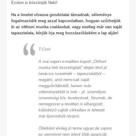
Ezúton is köszönjük Neki!
Ha a levelet olvasva gondolatai támadnak, véleménye
fogalmazódik meg azzal kapcsolatban, hogyan szűrhetjük
ki az otthoni munka csalásokat, vagy esetleg már van saját
tapasztalata, kérjük írja meg hozzászólásként a lap alján!
T.Cím!
A mai napon e-mailben kapott „Otthoni
munka heti összefoglaló” elején lévő jó
tanácsra szeretnék – tapasztalatból –
reagálni, amit nemcsak saját
meggyőződésből, hanem más
véleményekből is írok – pl. személyes
ismeretségi kör, levelezések, fórumok, de
nemegyszer a tévében is elhangzott,
különböző sajtók cikkeiben is lehetett
már ilyesmikről olvasni.
Ötletként elvileg jó lenne ugyan,de sajnos
ez semmivel nem jelent több garanciát,