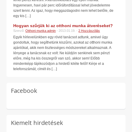
lehet pénzt keresni. A kérdőívkitöltés egy ilyen munka.
Ingyenesen, havi pár perc időráfordítással lehet jövedelemre
szert tenni. Az igaz, hogy meggazdagodni nem lehet belőle, de
egy kis […]
Hogyan szűrjük ki az otthoni munka átveréseket?
Szerző:
Otthoni munka admin
- 2013.01.19. -
2 Hozzászólás
Egyik hírlevelünkben egy rövid tanácsot adtunk, amivel úgy
gondoltuk, hogy segíthetünk kiszűrni, azokat az otthoni munka
ajánlókat, akik nem tisztességes módszereket alkalmaznak. A
lényege a tanácsnak ez volt: Ne küldjön senkinek sem pénzt
előre, még ha kis összegről van szó, akkor sem! Előbb
mindenképp tájékozódjon a hirdető kiléte felől! Kérje el a
telefonszámát, címét és […]
Facebook
Kiemelt hirdetések