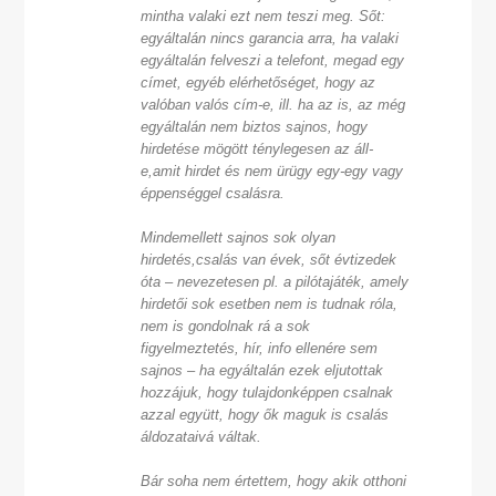
mintha valaki ezt nem teszi meg. Sőt:
egyáltalán nincs garancia arra, ha valaki
egyáltalán felveszi a telefont, megad egy
címet, egyéb elérhetőséget, hogy az
valóban valós cím-e, ill. ha az is, az még
egyáltalán nem biztos sajnos, hogy
hirdetése mögött ténylegesen az áll-
e,amit hirdet és nem ürügy egy-egy vagy
éppenséggel csalásra.
Mindemellett sajnos sok olyan
hirdetés,csalás van évek, sőt évtizedek
óta – nevezetesen pl. a pilótajáték, amely
hirdetői sok esetben nem is tudnak róla,
nem is gondolnak rá a sok
figyelmeztetés, hír, info ellenére sem
sajnos – ha egyáltalán ezek eljutottak
hozzájuk, hogy tulajdonképpen csalnak
azzal együtt, hogy ők maguk is csalás
áldozataivá váltak.
Bár soha nem értettem, hogy akik otthoni