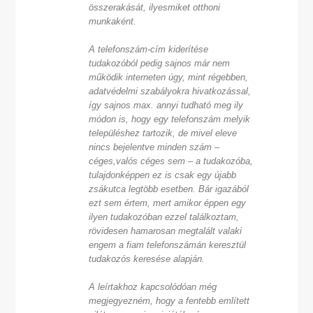
összerakását, ilyesmiket otthoni
munkaként.
A telefonszám-cím kiderítése
tudakozóból pedig sajnos már nem
működik interneten úgy, mint régebben,
adatvédelmi szabályokra hivatkozással,
így sajnos max. annyi tudható meg ily
módon is, hogy egy telefonszám melyik
településhez tartozik, de mivel eleve
nincs bejelentve minden szám –
céges,valós céges sem – a tudakozóba,
tulajdonképpen ez is csak egy újabb
zsákutca legtöbb esetben. Bár igazából
ezt sem értem, mert amikor éppen egy
ilyen tudakozóban ezzel találkoztam,
rövidesen hamarosan megtalált valaki
engem a fiam telefonszámán keresztül
tudakozós keresése alapján.
A leírtakhoz kapcsolódóan még
megjegyezném, hogy a fentebb említett