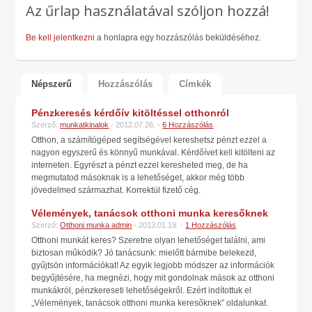
Az űrlap használatával szóljon hozzá!
Be kell jelentkezni
a honlapra egy hozzászólás beküldéséhez.
Népszerű
Hozzászólás
Címkék
Pénzkeresés kérdőív kitöltéssel otthonról
Szerző:
munkatkinalok
- 2012.07.26. -
6 Hozzászólás
Otthon, a számítógéped segítségével kereshetsz pénzt ezzel a
nagyon egyszerű és könnyű munkával. Kérdőívet kell kitölteni az
interneten. Egyrészt a pénzt ezzel keresheted meg, de ha
megmutatod másoknak is a lehetőséget, akkor még több
jövedelmed származhat. Korrektül fizető cég.
Vélemények, tanácsok otthoni munka keresőknek
Szerző:
Otthoni munka admin
- 2013.01.19. -
1 Hozzászólás
Otthoni munkát keres? Szeretne olyan lehetőséget találni, ami
biztosan működik? Jó tanácsunk: mielőtt bármibe belekezd,
gyűjtsön információkat! Az egyik legjobb módszer az információk
begyűjtésére, ha megnézi, hogy mit gondolnak mások az otthoni
munkákról, pénzkereseti lehetőségekről. Ezért indítottuk el
„Vélemények, tanácsok otthoni munka keresőknek” oldalunkat.