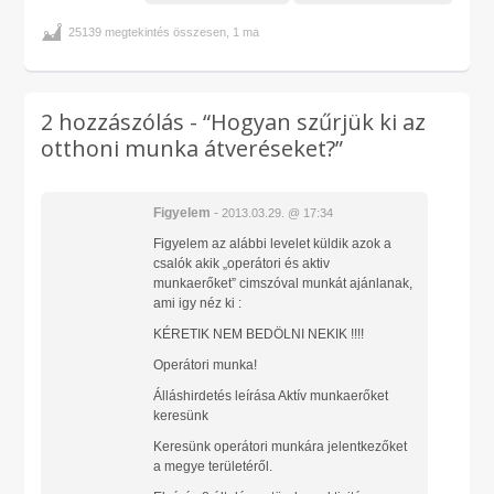
25139 megtekintés összesen, 1 ma
2 hozzászólás -
“Hogyan szűrjük ki az
otthoni munka átveréseket?”
Figyelem
-
2013.03.29. @ 17:34
Figyelem az alábbi levelet küldik azok a
csalók akik „operátori és aktiv
munkaerőket” cimszóval munkát ajánlanak,
ami igy néz ki :
KÉRETIK NEM BEDÖLNI NEKIK !!!!
Operátori munka!
Álláshirdetés leírása Aktív munkaerőket
keresünk
Keresünk operátori munkára jelentkezőket
a megye területéről.