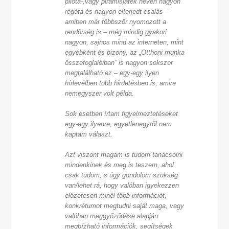
pilóta-,vagy piramisjáték néven nagyon
régóta és nagyon elterjedt csalás –
amiben már többször nyomozott a
rendőrség is – még mindig gyakori
nagyon, sajnos mind az interneten, mint
egyébként és bizony, az „Otthoni munka
összefoglalóiban” is nagyon sokszor
megtalálható ez – egy-egy ilyen
hírlevélben több hirdetésben is, amire
nemegyszer volt példa.
Sok esetben írtam figyelmeztetéseket
egy-egy ilyenre, egyetlenegytől nem
kaptam választ.
Azt viszont magam is tudom tanácsolni
mindenkinek és meg is teszem, ahol
csak tudom, s úgy gondolom szükség
van/lehet rá, hogy valóban igyekezzen
előzetesen minél több információt,
konkrétumot megtudni saját maga, vagy
valóban meggyőződése alapján
megbízható információk, segítségek