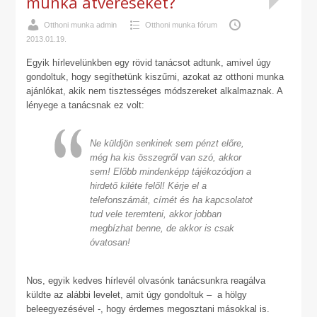
munka átveréseket?
Otthoni munka admin
Otthoni munka fórum
2013.01.19.
Egyik hírlevelünkben egy rövid tanácsot adtunk, amivel úgy
gondoltuk, hogy segíthetünk kiszűrni, azokat az otthoni munka
ajánlókat, akik nem tisztességes módszereket alkalmaznak. A
lényege a tanácsnak ez volt:
Ne küldjön senkinek sem pénzt előre,
még ha kis összegről van szó, akkor
sem! Előbb mindenképp tájékozódjon a
hirdető kiléte felől! Kérje el a
telefonszámát, címét és ha kapcsolatot
tud vele teremteni, akkor jobban
megbízhat benne, de akkor is csak
óvatosan!
Nos, egyik kedves hírlevél olvasónk tanácsunkra reagálva
küldte az alábbi levelet, amit úgy gondoltuk – a hölgy
beleegyezésével -, hogy érdemes megosztani másokkal is.