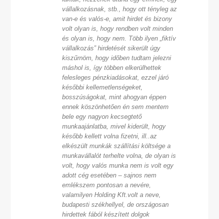
vállalkozásnak, stb., hogy ott tényleg az
van-e és valós-e, amit hirdet és bizony
volt olyan is, hogy rendben volt minden
és olyan is, hogy nem. Több ilyen „fiktív
vállalkozás” hirdetését sikerült úgy
kiszűrnöm, hogy időben tudtam jelezni
máshol is, így többen elkerülhettek
felesleges pénzkiadásokat, ezzel járó
későbbi kellemetlenségeket,
bosszúságokat, mint ahogyan éppen
ennek köszönhetően én sem mentem
bele egy nagyon kecsegtető
munkaajánlatba, mivel kiderült, hogy
később kellett volna fizetni, ill..az
elkészült munkák szállítási költsége a
munkavállalót terhelte volna, de olyan is
volt, hogy valós munka nem is volt egy
adott cég esetében – sajnos nem
emlékszem pontosan a nevére,
valamilyen Holding Kft.volt a neve,
budapesti székhellyel, de országosan
hirdettek fából készített dolgok