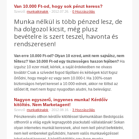
Van 10.000 Ft-od, hogy sok pénzt keress?
Szerző:
munkatkinalok
- 2012.07.26. -
0 Hozzászólás
Munka nélkül is több pénzed lesz, de
ha dolgozol kicsit, még plusz
bevételre is szert teszel, havonta és
rendszeresen!
Van erre 10.000 Ft-od? Olyan 10 ezred, amit nem sajnálsz, nem
féltesz? Van 10.000 Ft-od egy tisztességes haszon fejében?
Ha
izgulsz 10 ezer miatt, kérlek, a saját érdekedben ne olvass
tovább! Csak a szívedet fogod fájdítani és kétségek közt fogsz
őrlődni, hogy megér ez vagy sem 10.000-t. Ha 100%-osan
biztonságos helyet keresel a 10.000-ednek, akkor ne töltsd az
idődet itt, mert nem fogsz nyugodtan aludni, ha belevágsz.
Nagyon egyszerű, ingyenes munka! Kérdőív
kitöltés. Nem Marketagent!
Szerző:
munkatkinalok
- 2012.08.16. -
3 Hozzászólás
Pénzkeresés otthon kérdőív kitöltéssel távmunkában Bedolgozás
otthonról a világ egyik legnagyobb piackutató vállalatának! Sokan
olyan internetes munkát keresnek, ahol nem kell pénzt befektetni,
nem kell embereket győzködni, hanem valós munkavégzéssel