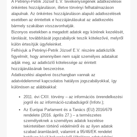
A Petrényi-Petrik József E.V. tevékenységének adatkezelései
önkéntes hozzájáruláson, illetve törvényi felhatalmazáson
alapulnak. Az önkéntes hozzájáruláson alapuló adatkezelések
esetében az érintettek e hozzájárulásukat az adatkezelés
bármely szakában visszavonhatják.
Bizonyos esetekben a megadott adatok egy körének kezelését,
tárolását, továbbítását jogszabályok teszik kötelezővé, melyről
külön értesítjük ügyfeleinket.
Felhívjuk a Petrényi-Petrik József E.V. részére adatközlők
figyelmét, hogy amennyiben nem saját személyes adataikat
adják meg, az adatközlő kötelessége az érintett
hozzájárulásának beszerzése.
Adatkezelési alapelvei összhangban vannak az
adatvédelemmel kapcsolatos hatályos jogszabályokkal, így
különösen az alábbiakkal:
2011. évi CXII. törvény – az információs önrendelkezési
jogról és az információ-szabadságról (Infotv.);
Az Európai Parlament és a Tanács (EU) 2016/679
rendelete (2016. április 27.) – a természetes
személyeknek a személyes adatok kezelése
tekintetében történő védelméről és az ilyen adatok
szabad áramlásáról, valamint a 95/46/EK rendelet