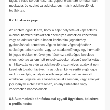
tagolt, széles körben használt, géppel olvasható formátumban
megkapja, és ezeket az adatokat egy másik adatkezelőnek
továbbítsa.
8.7 Tiltakozás joga
Az érintett jogosult arra, hogy a saját helyzetével kapcsolatos
okokból bármikor tiltakozzon személyes adatainak közérdekű
vagy az adatkezelőre ruházott közhatalmi jogosítvány
gyakorlásának keretében végzett feladat végrehajtásához
szükséges adatkezelés, vagy az adatkezelő vagy egy harmadik
fél jogos érdekeinek érvényesítéséhez szükséges kezelése
ellen, ideértve az említett rendelkezéseken alapuló profilalkotást
is. Tiltakozás esetén az adatkezelő a személyes adatokat nem
kezelheti tovább, kivéve, ha azt olyan kényszerítő erejű jogos
okok indokolják, amelyek elsőbbséget élveznek az érintett
érdekeivel, jogaival és szabadságaival szemben, vagy amelyek
jogi igények előterjesztéséhez, érvényesítéséhez vagy
védelméhez kapcsolódnak.
8.8 Automatizált döntéshozatal egyedi ügyekben, beleértve
a profilalkotást