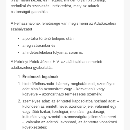
bizalmasan kezeli, és megtesz minden olyan biztonsági,
technikai és szervezési intézkedést, mely az adatok
biztonságát garantálja.
A Felhasználónak lehetősége van megismerni az Adatkezelési
szabályzatot
a portálra történő belépés után,
a regisztrációkor és
a hirdetésfeladási folyamat során is.
A Petrényi-Petrik József E.V. az alábbiakban ismerteti
adatkezelési gyakorlatát.
Értelmező fogalmak
hirdető/felhasználó: bármely meghatározott, személyes
adat alapján azonosított vagy – közvetlenül vagy
közvetve – azonosítható természetes személy;
személyes adat: az érintettel kapcsolatba hozható adat –
különösen az érintett neve, azonosító jele, valamint egy
vagy több fizikai, fiziológiai, mentális, gazdasági,
kulturális vagy szociális azonosságára jellemző ismeret
-, valamint az adatból levonható, az érintettre vonatkozó
következtetés;