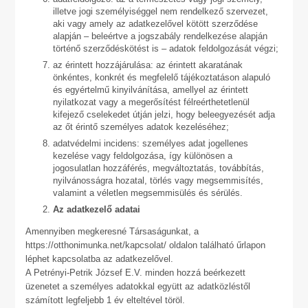
illetve jogi személyiséggel nem rendelkező szervezet,
aki vagy amely az adatkezelővel kötött szerződése
alapján – beleértve a jogszabály rendelkezése alapján
történő szerződéskötést is – adatok feldolgozását végzi;
az érintett hozzájárulása: az érintett akaratának
önkéntes, konkrét és megfelelő tájékoztatáson alapuló
és egyértelmű kinyilvánítása, amellyel az érintett
nyilatkozat vagy a megerősítést félreérthetetlenül
kifejező cselekedet útján jelzi, hogy beleegyezését adja
az őt érintő személyes adatok kezeléséhez;
adatvédelmi incidens: személyes adat jogellenes
kezelése vagy feldolgozása, így különösen a
jogosulatlan hozzáférés, megváltoztatás, továbbítás,
nyilvánosságra hozatal, törlés vagy megsemmisítés,
valamint a véletlen megsemmisülés és sérülés.
Az adatkezelő adatai
Amennyiben megkeresné Társaságunkat, a
https://otthonimunka.net/kapcsolat/ oldalon található űrlapon
léphet kapcsolatba az adatkezelővel.
A Petrényi-Petrik József E.V. minden hozzá beérkezett
üzenetet a személyes adatokkal együtt az adatközléstől
számított legfeljebb 1 év elteltével töröl.