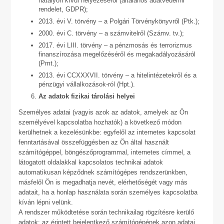
hatályon kívül helyezéséről (általános adatvédelmi
rendelet, GDPR);
2013. évi V. törvény – a Polgári Törvénykönyvről (Ptk.);
2000. évi C. törvény – a számvitelről (Számv. tv.);
2017. évi LIII. törvény – a pénzmosás és terrorizmus
finanszírozása megelőzéséről és megakadályozásáról
(Pmt.);
2013. évi CCXXXVII. törvény – a hitelintézetekről és a
pénzügyi vállalkozások-ról (Hpt.).
Az adatok fizikai tárolási helyei
Személyes adatai (vagyis azok az adatok, amelyek az Ön
személyével kapcsolatba hozhatók) a következő módon
kerülhetnek a kezelésünkbe: egyfelől az internetes kapcsolat
fenntartásával összefüggésben az Ön által használt
számítógéppel, böngészőprogrammal, internetes címmel, a
látogatott oldalakkal kapcsolatos technikai adatok
automatikusan képződnek számítógépes rendszerünkben,
másfelől Ön is megadhatja nevét, elérhetőségét vagy más
adatait, ha a honlap használata során személyes kapcsolatba
kíván lépni velünk.
A rendszer működtetése során technikailag rögzítésre kerülő
adatok: az érintett bejelentkező számítógépének azon adatai,