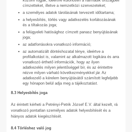
közölni fogják, ideértve különösen a harmadik országbeli
címzetteket, illetve a nemzetközi szervezeteket;
a személyes adatok tárolásának tervezett időtartama;
a helyesbítés, törlés vagy adatkezelés korlátozásának
és a tiltakozás joga;
a felügyeleti hatósághoz címzett panasz benyújtásának
joga;
az adatforrásokra vonatkozó információ;
az automatizált döntéshozatal ténye, ideértve a
profilalkotást is, valamint az alkalmazott logikára és arra
vonatkozó érthető információk, hogy az ilyen
adatkezelés milyen jelentőséggel bír, és az érintettre
nézve milyen várható következményekkel jár. Az
adatkezelő a kérelem benyújtásától számított legfeljebb
egy hónapon belül adja meg a tájékoztatást.
8.3 Helyesbítés joga
Az érintett kérheti a Petrényi-Petrik József E.V. által kezelt, rá
vonatkozó pontatlan személyes adatok helyesbítését és a
hiányos adatok kiegészítését.
8.4 Törléshez való jog