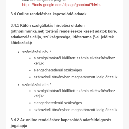
https://tools.google.com/dlpage/gaoptout?hl=hu
3.4 Online rendeléshez kapcsolódó adatok
3.4.1 Külön szolgáltatás hirdetési oldalon
(otthonimunka.net) történő rendelésekor kezelt adatok köre,
adatkezelés célja, szükségessége, időtartama (*-al jelöltek
kötelezőek):
számlázási név *
a szolgáltatásról kiállított számla elkészítéséhez
kérjük
elengedhetetlenül szükséges
számviteli törvényben meghatározott ideig őrizzük
számlázási cím *
a szolgáltatásról kiállított számla elkészítéséhez
kérjük
elengedhetetlenül szükséges
számviteli törvényben meghatározott ideig őrizzük
3.4.2 Az online rendeléshez kapcsolódó adatfeldolgozás
jogalapja