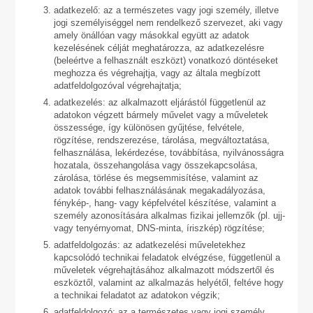
adatkezelő: az a természetes vagy jogi személy, illetve
jogi személyiséggel nem rendelkező szervezet, aki vagy
amely önállóan vagy másokkal együtt az adatok
kezelésének célját meghatározza, az adatkezelésre
(beleértve a felhasznált eszközt) vonatkozó döntéseket
meghozza és végrehajtja, vagy az általa megbízott
adatfeldolgozóval végrehajtatja;
adatkezelés: az alkalmazott eljárástól függetlenül az
adatokon végzett bármely művelet vagy a műveletek
összessége, így különösen gyűjtése, felvétele,
rögzítése, rendszerezése, tárolása, megváltoztatása,
felhasználása, lekérdezése, továbbítása, nyilvánosságra
hozatala, összehangolása vagy összekapcsolása,
zárolása, törlése és megsemmisítése, valamint az
adatok további felhasználásának megakadályozása,
fénykép-, hang- vagy képfelvétel készítése, valamint a
személy azonosítására alkalmas fizikai jellemzők (pl. ujj-
vagy tenyérnyomat, DNS-minta, íriszkép) rögzítése;
adatfeldolgozás: az adatkezelési műveletekhez
kapcsolódó technikai feladatok elvégzése, függetlenül a
műveletek végrehajtásához alkalmazott módszertől és
eszköztől, valamint az alkalmazás helyétől, feltéve hogy
a technikai feladatot az adatokon végzik;
adatfeldolgozó: az a természetes vagy jogi személy,