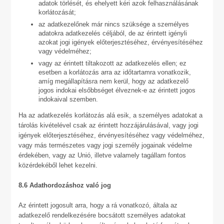
adatok törlését, és ehelyett kéri azok felhasználásának
korlátozását;
az adatkezelőnek már nincs szüksége a személyes
adatokra adatkezelés céljából, de az érintett igényli
azokat jogi igények előterjesztéséhez, érvényesítéséhez
vagy védelméhez;
vagy az érintett tiltakozott az adatkezelés ellen; ez
esetben a korlátozás arra az időtartamra vonatkozik,
amíg megállapításra nem kerül, hogy az adatkezelő
jogos indokai elsőbbséget élveznek-e az érintett jogos
indokaival szemben.
Ha az adatkezelés korlátozás alá esik, a személyes adatokat a
tárolás kivételével csak az érintett hozzájárulásával, vagy jogi
igények előterjesztéséhez, érvényesítéséhez vagy védelméhez,
vagy más természetes vagy jogi személy jogainak védelme
érdekében, vagy az Unió, illetve valamely tagállam fontos
közérdekéből lehet kezelni.
8.6 Adathordozáshoz való jog
Az érintett jogosult arra, hogy a rá vonatkozó, általa az
adatkezelő rendelkezésére bocsátott személyes adatokat