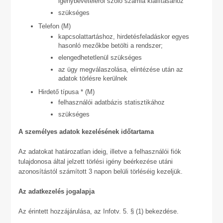
igénybevételéről szóló számla kiállításához
szükséges
Telefon (M)
kapcsolattartáshoz, hirdetésfeladáskor egyes
hasonló mezőkbe betölti a rendszer;
elengedhetetlenül szükséges
az ügy megválaszolása, elintézése után az
adatok törlésre kerülnek
Hirdető típusa * (M)
felhasználói adatbázis statisztikához
szükséges
A személyes adatok kezelésének időtartama
Az adatokat határozatlan ideig, illetve a felhasználói fiók
tulajdonosa által jelzett törlési igény beérkezése utáni
azonosítástól számított 3 napon belüli törléséig kezeljük.
Az adatkezelés jogalapja
Az érintett hozzájárulása, az Infotv. 5. § (1) bekezdése.