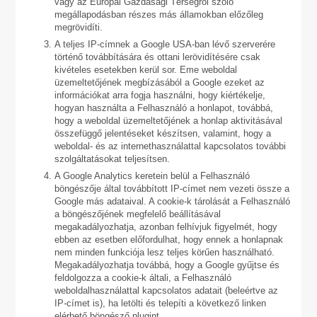
vagy az Európai Gazdasági Térségről szóló
megállapodásban részes más államokban előzőleg
megrövidíti.
A teljes IP-címnek a Google USA-ban lévő szerverére
történő továbbítására és ottani lerövidítésére csak
kivételes esetekben kerül sor. Eme weboldal
üzemeltetőjének megbízásából a Google ezeket az
információkat arra fogja használni, hogy kiértékelje,
hogyan használta a Felhasználó a honlapot, továbbá,
hogy a weboldal üzemeltetőjének a honlap aktivitásával
összefüggő jelentéseket készítsen, valamint, hogy a
weboldal- és az internethasználattal kapcsolatos további
szolgáltatásokat teljesítsen.
A Google Analytics keretein belül a Felhasználó
böngészője által továbbított IP-címet nem vezeti össze a
Google más adataival. A cookie-k tárolását a Felhasználó
a böngészőjének megfelelő beállításával
megakadályozhatja, azonban felhívjuk figyelmét, hogy
ebben az esetben előfordulhat, hogy ennek a honlapnak
nem minden funkciója lesz teljes körűen használható.
Megakadályozhatja továbbá, hogy a Google gyűjtse és
feldolgozza a cookie-k általi, a Felhasználó
weboldalhasználattal kapcsolatos adatait (beleértve az
IP-címet is), ha letölti és telepíti a következő linken
elérhető böngésző plugint.