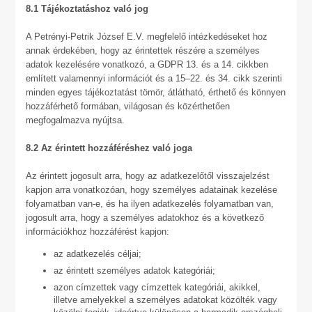
8.1 Tájékoztatáshoz való jog
A Petrényi-Petrik József E.V. megfelelő intézkedéseket hoz
annak érdekében, hogy az érintettek részére a személyes
adatok kezelésére vonatkozó, a GDPR 13. és a 14. cikkben
említett valamennyi információt és a 15–22. és 34. cikk szerinti
minden egyes tájékoztatást tömör, átlátható, érthető és könnyen
hozzáférhető formában, világosan és közérthetően
megfogalmazva nyújtsa.
8.2 Az érintett hozzáféréshez való joga
Az érintett jogosult arra, hogy az adatkezelőtől visszajelzést
kapjon arra vonatkozóan, hogy személyes adatainak kezelése
folyamatban van-e, és ha ilyen adatkezelés folyamatban van,
jogosult arra, hogy a személyes adatokhoz és a következő
információkhoz hozzáférést kapjon:
az adatkezelés céljai;
az érintett személyes adatok kategóriái;
azon címzettek vagy címzettek kategóriái, akikkel,
illetve amelyekkel a személyes adatokat közölték vagy