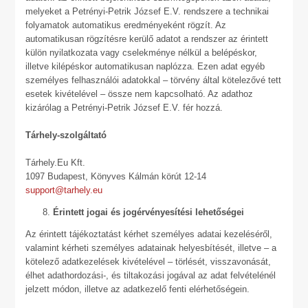
melyeket a Petrényi-Petrik József E.V. rendszere a technikai
folyamatok automatikus eredményeként rögzít. Az
automatikusan rögzítésre kerülő adatot a rendszer az érintett
külön nyilatkozata vagy cselekménye nélkül a belépéskor,
illetve kilépéskor automatikusan naplózza. Ezen adat egyéb
személyes felhasználói adatokkal – törvény által kötelezővé tett
esetek kivételével – össze nem kapcsolható. Az adathoz
kizárólag a Petrényi-Petrik József E.V. fér hozzá.
Tárhely-szolgáltató
Tárhely.Eu Kft.
1097 Budapest, Könyves Kálmán körút 12-14
support@tarhely.eu
Érintett jogai és jogérvényesítési lehetőségei
Az érintett tájékoztatást kérhet személyes adatai kezeléséről,
valamint kérheti személyes adatainak helyesbítését, illetve – a
kötelező adatkezelések kivételével – törlését, visszavonását,
élhet adathordozási-, és tiltakozási jogával az adat felvételénél
jelzett módon, illetve az adatkezelő fenti elérhetőségein.