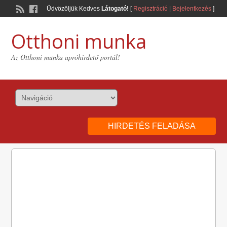
Üdvözöljük Kedves
Látogató!
[
Regisztráció
|
Bejelentkezés
]
Otthoni munka
Az Otthoni munka apróhirdető portál!
HIRDETÉS FELADÁSA