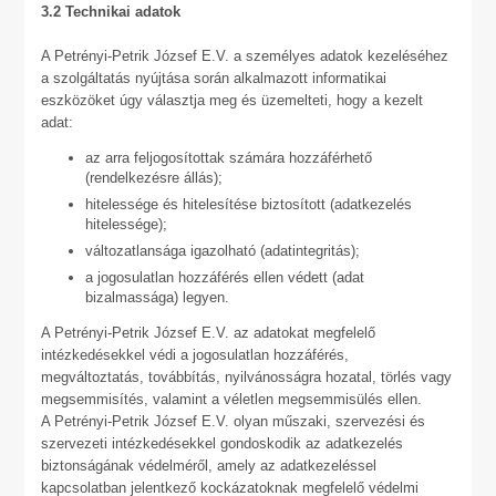
3.2 Technikai adatok
A Petrényi-Petrik József E.V. a személyes adatok kezeléséhez
a szolgáltatás nyújtása során alkalmazott informatikai
eszközöket úgy választja meg és üzemelteti, hogy a kezelt
adat:
az arra feljogosítottak számára hozzáférhető
(rendelkezésre állás);
hitelessége és hitelesítése biztosított (adatkezelés
hitelessége);
változatlansága igazolható (adatintegritás);
a jogosulatlan hozzáférés ellen védett (adat
bizalmassága) legyen.
A Petrényi-Petrik József E.V. az adatokat megfelelő
intézkedésekkel védi a jogosulatlan hozzáférés,
megváltoztatás, továbbítás, nyilvánosságra hozatal, törlés vagy
megsemmisítés, valamint a véletlen megsemmisülés ellen.
A Petrényi-Petrik József E.V. olyan műszaki, szervezési és
szervezeti intézkedésekkel gondoskodik az adatkezelés
biztonságának védelméről, amely az adatkezeléssel
kapcsolatban jelentkező kockázatoknak megfelelő védelmi