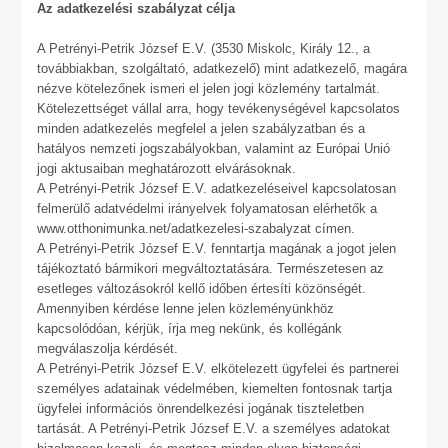
Az adatkezelési szabályzat célja
A Petrényi-Petrik József E.V. (3530 Miskolc, Király 12., a
továbbiakban, szolgáltató, adatkezelő) mint adatkezelő, magára
nézve kötelezőnek ismeri el jelen jogi közlemény tartalmát.
Kötelezettséget vállal arra, hogy tevékenységével kapcsolatos
minden adatkezelés megfelel a jelen szabályzatban és a
hatályos nemzeti jogszabályokban, valamint az Európai Unió
jogi aktusaiban meghatározott elvárásoknak.
A Petrényi-Petrik József E.V. adatkezeléseivel kapcsolatosan
felmerülő adatvédelmi irányelvek folyamatosan elérhetők a
www.otthonimunka.net/adatkezelesi-szabalyzat címen.
A Petrényi-Petrik József E.V. fenntartja magának a jogot jelen
tájékoztató bármikori megváltoztatására. Természetesen az
esetleges változásokról kellő időben értesíti közönségét.
Amennyiben kérdése lenne jelen közleményünkhöz
kapcsolódóan, kérjük, írja meg nekünk, és kollégánk
megválaszolja kérdését.
A Petrényi-Petrik József E.V. elkötelezett ügyfelei és partnerei
személyes adatainak védelmében, kiemelten fontosnak tartja
ügyfelei információs önrendelkezési jogának tiszteletben
tartását. A Petrényi-Petrik József E.V. a személyes adatokat