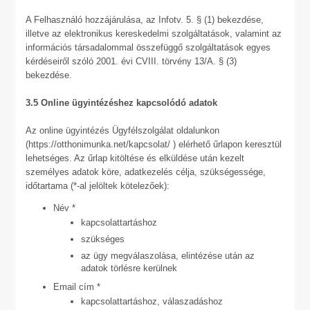
A Felhasználó hozzájárulása, az Infotv. 5. § (1) bekezdése,
illetve az elektronikus kereskedelmi szolgáltatások, valamint az
információs társadalommal összefüggő szolgáltatások egyes
kérdéseiről szóló 2001. évi CVIII. törvény 13/A. § (3)
bekezdése.
3.5 Online ügyintézéshez kapcsolódó adatok
Az online ügyintézés Ügyfélszolgálat oldalunkon
(https://otthonimunka.net/kapcsolat/ ) elérhető űrlapon keresztül
lehetséges. Az űrlap kitöltése és elküldése után kezelt
személyes adatok köre, adatkezelés célja, szükségessége,
időtartama (*-al jelöltek kötelezőek):
Név *
kapcsolattartáshoz
szükséges
az ügy megválaszolása, elintézése után az
adatok törlésre kerülnek
Email cím *
kapcsolattartáshoz, válaszadáshoz