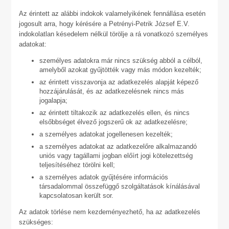
Az érintett az alábbi indokok valamelyikének fennállása esetén
jogosult arra, hogy kérésére a Petrényi-Petrik József E.V.
indokolatlan késedelem nélkül törölje a rá vonatkozó személyes
adatokat:
személyes adatokra már nincs szükség abból a célból,
amelyből azokat gyűjtötték vagy más módon kezelték;
az érintett visszavonja az adatkezelés alapját képező
hozzájárulását, és az adatkezelésnek nincs más
jogalapja;
az érintett tiltakozik az adatkezelés ellen, és nincs
elsőbbséget élvező jogszerű ok az adatkezelésre;
a személyes adatokat jogellenesen kezelték;
a személyes adatokat az adatkezelőre alkalmazandó
uniós vagy tagállami jogban előírt jogi kötelezettség
teljesítéséhez törölni kell;
a személyes adatok gyűjtésére információs
társadalommal összefüggő szolgáltatások kínálásával
kapcsolatosan került sor.
Az adatok törlése nem kezdeményezhető, ha az adatkezelés
szükséges: