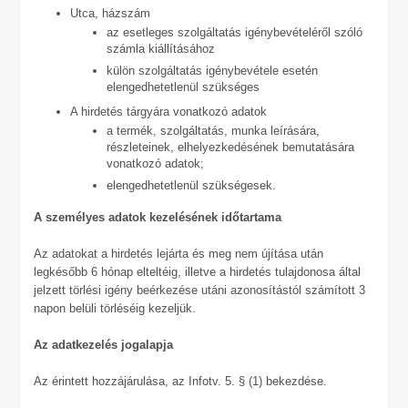
Utca, házszám
az esetleges szolgáltatás igénybevételéről szóló
számla kiállításához
külön szolgáltatás igénybevétele esetén
elengedhetetlenül szükséges
A hirdetés tárgyára vonatkozó adatok
a termék, szolgáltatás, munka leírására,
részleteinek, elhelyezkedésének bemutatására
vonatkozó adatok;
elengedhetetlenül szükségesek.
A személyes adatok kezelésének időtartama
Az adatokat a hirdetés lejárta és meg nem újítása után
legkésőbb 6 hónap elteltéig, illetve a hirdetés tulajdonosa által
jelzett törlési igény beérkezése utáni azonosítástól számított 3
napon belüli törléséig kezeljük.
Az adatkezelés jogalapja
Az érintett hozzájárulása, az Infotv. 5. § (1) bekezdése.