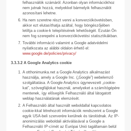
felhasználók számáról. Azonban olyan információkhoz
nem jutnak hozzá, melyekkel bármelyik felhasználót
azonosítani lehetne.
Ha nem szeretne részt venni a konverziókövetésben,
akkor ezt elutasíthatja azáltal, hogy böngészőjében
letiltja a cookie-k telepítésének lehetőségét. Ezután Ön
nem fog szerepelni a konverziókövetési statisztikákban.
További információ valamint a Google adatvédelmi
nyilatkozata az alábbi oldalon érhető el:
www.google.de/policies/privacy/
3.3.3.2 A Google Analytics cookie
A otthonimunka.net a Google Analytics alkalmazást
használja, amely a Google Inc. („Google”) webelemző
szolgáltatása. A Google Analytics úgynevezett „cookie-
kat”, szövegfájlokat használ, amelyeket a számítógépére
mentenek, így elősegítik Felhasználó által látogatott
weblap használatának elemzését.
A Felhasználó által használt weboldallal kapcsolatos
cookie-kkal létrehozott információk rendszerint a Google
egyik USA-beli szerverére kerülnek és tárolódnak. Az IP-
anonimizálás weboldali aktiválásával a Google a
Felhasználó IP-címét az Európai Unió tagállamain belül