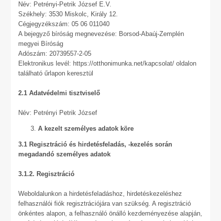
Név: Petrényi-Petrik József E.V.
Székhely: 3530 Miskolc, Király 12.
Cégjegyzékszám: 05 06 011040
A bejegyző bíróság megnevezése: Borsod-Abaúj-Zemplén
megyei Bíróság
Adószám: 20739557-2-05
Elektronikus levél: https://otthonimunka.net/kapcsolat/ oldalon
található űrlapon keresztül
2.1 Adatvédelmi tisztviselő
Név: Petrényi Petrik József
A kezelt személyes adatok köre
3.1 Regisztráció és hirdetésfeladás, -kezelés során
megadandó személyes adatok
3.1.2. Regisztráció
Weboldalunkon a hirdetésfeladáshoz, hirdetéskezeléshez
felhasználói fiók regisztrációjára van szükség. A regisztráció
önkéntes alapon, a felhasználó önálló kezdeményezése alapján,