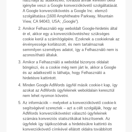
használja az adatkezelő, továbbá annak keretein belül
igénybe veszi a Google konverziókövető szolgáltatását.
A Google konverziókövetés a Google Inc. elemző
szolgáltatása (1600 Amphitheatre Parkway, Mountain
View, CA 94043, USA; „Google“).
Amikor Felhasználó egy weboldalt Google-hirdetés által
ér el, akkor egy a konverziókövetéshez szükséges
cookie kerül a számítógépére. Ezeknek a cookieknak az
érvényessége korlátozott, és nem tartalmaznak
semmilyen személyes adatot, így a Felhasználó nem is
azonosítható általuk.
Amikor a Felhasználó a weboldal bizonyos oldalait
böngészi, és a cookie még nem járt le, akkor a Google
és az adatkezelő is láthatja, hogy Felhasználó a
hirdetésre kattintott.
Minden Google AdWords ügyfél másik cookie-t kap, így
azokat az AdWords ügyfeleinek weboldalain keresztül
nem lehet nyomon követni.
Az információk – melyeket a konverziókövető cookie-k
segítségével szereztek – azt a célt szolgálják, hogy az
AdWords konverziókövetést választó ügyfeleinek
számára konverziós statisztikákat készítsenek. Az
ügyfelek így tájékozódnak a hirdetésükre kattintó és
konverziókövető címkével ellátott oldalra továbbított