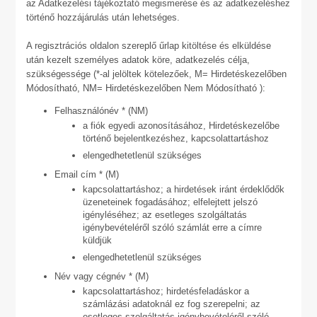
az Adatkezelési tájékoztató megismerése és az adatkezeléshez
történő hozzájárulás után lehetséges.
A regisztrációs oldalon szereplő űrlap kitöltése és elküldése
után kezelt személyes adatok köre, adatkezelés célja,
szükségessége (*-al jelöltek kötelezőek, M= Hirdetéskezelőben
Módosítható, NM= Hirdetéskezelőben Nem Módosítható ):
Felhasználónév * (NM)
a fiók egyedi azonosításához, Hirdetéskezelőbe
történő bejelentkezéshez, kapcsolattartáshoz
elengedhetetlenül szükséges
Email cím * (M)
kapcsolattartáshoz; a hirdetések iránt érdeklődők
üzeneteinek fogadásához; elfelejtett jelszó
igényléséhez; az esetleges szolgáltatás
igénybevételéről szóló számlát erre a címre
küldjük
elengedhetetlenül szükséges
Név vagy cégnév * (M)
kapcsolattartáshoz; hirdetésfeladáskor a
számlázási adatoknál ez fog szerepelni; az
esetleges szolgáltatás igénybevételéről szóló