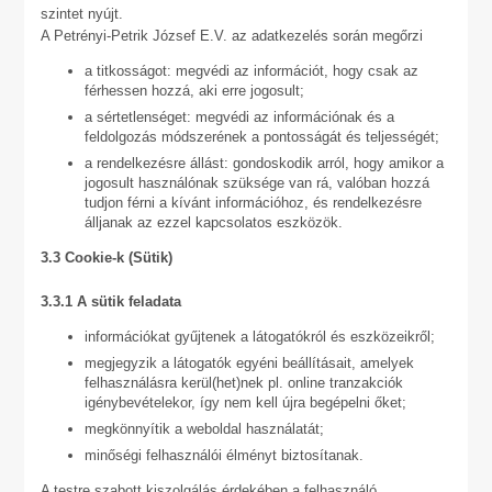
szintet nyújt.
A Petrényi-Petrik József E.V. az adatkezelés során megőrzi
a titkosságot: megvédi az információt, hogy csak az
férhessen hozzá, aki erre jogosult;
a sértetlenséget: megvédi az információnak és a
feldolgozás módszerének a pontosságát és teljességét;
a rendelkezésre állást: gondoskodik arról, hogy amikor a
jogosult használónak szüksége van rá, valóban hozzá
tudjon férni a kívánt információhoz, és rendelkezésre
álljanak az ezzel kapcsolatos eszközök.
3.3 Cookie-k (Sütik)
3.3.1 A sütik feladata
információkat gyűjtenek a látogatókról és eszközeikről;
megjegyzik a látogatók egyéni beállításait, amelyek
felhasználásra kerül(het)nek pl. online tranzakciók
igénybevételekor, így nem kell újra begépelni őket;
megkönnyítik a weboldal használatát;
minőségi felhasználói élményt biztosítanak.
A testre szabott kiszolgálás érdekében a felhasználó