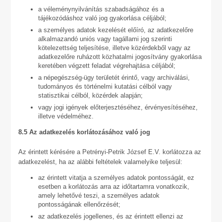
a véleménynyilvánítás szabadságához és a
tájékozódáshoz való jog gyakorlása céljából;
a személyes adatok kezelését előíró, az adatkezelőre
alkalmazandó uniós vagy tagállami jog szerinti
kötelezettség teljesítése, illetve közérdekből vagy az
adatkezelőre ruházott közhatalmi jogosítvány gyakorlása
keretében végzett feladat végrehajtása céljából;
a népegészség-ügy területét érintő, vagy archiválási,
tudományos és történelmi kutatási célból vagy
statisztikai célból, közérdek alapján;
vagy jogi igények előterjesztéséhez, érvényesítéséhez,
illetve védelméhez.
8.5 Az adatkezelés korlátozásához való jog
Az érintett kérésére a Petrényi-Petrik József E.V. korlátozza az
adatkezelést, ha az alábbi feltételek valamelyike teljesül:
az érintett vitatja a személyes adatok pontosságát, ez
esetben a korlátozás arra az időtartamra vonatkozik,
amely lehetővé teszi, a személyes adatok
pontosságának ellenőrzését;
az adatkezelés jogellenes, és az érintett ellenzi az