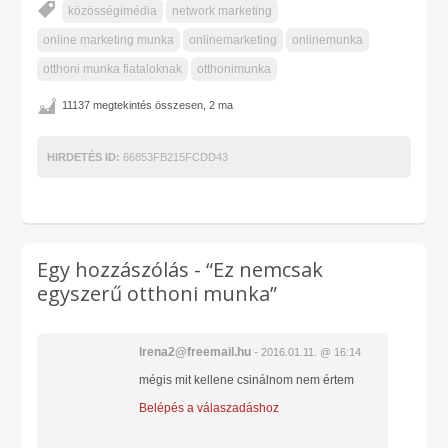
közösségimédia
network marketing
online marketing munka
onlinemarketing
onlinemunka
otthoni munka fiataloknak
otthonimunka
11137 megtekintés összesen, 2 ma
HIRDETÉS ID:
66853FB215FCDD43
Egy hozzászólás -
“Ez nemcsak
egyszerű otthoni munka”
lrena2@freemail.hu
-
2016.01.11. @ 16:14
mégis mit kellene csinálnom nem értem
Belépés a válaszadáshoz