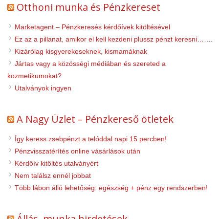
Otthoni munka és Pénzkereset
Marketagent – Pénzkeresés kérdőívek kitöltésével
Ez az a pillanat, amikor el kell kezdeni plussz pénzt keresni…….
Kizárólag kisgyerekeseknek, kismamáknak
Jártas vagy a közösségi médiában és szereted a
kozmetikumokat?
Utalványok ingyen
A Nagy Üzlet – Pénzkereső ötletek
Így keress zsebpénzt a telóddal napi 15 percben!
Pénzvisszatérítés online vásárlások után
Kérdőív kitöltés utalványért
Nem találsz ennél jobbat
Több lábon álló lehetőség: egészség + pénz egy rendszerben!
Állás, munka hirdetések