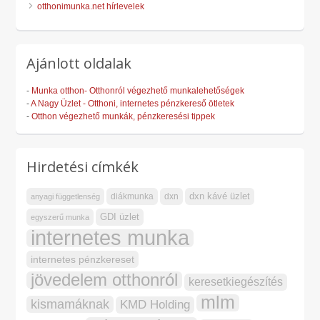
otthonimunka.net hírlevelek
Ajánlott oldalak
-
Munka otthon- Otthonról végezhető munkalehetőségek
-
A Nagy Üzlet - Otthoni, internetes pénzkereső ötletek
-
Otthon végezhető munkák, pénzkeresési tippek
Hirdetési címkék
dxn kávé üzlet
diákmunka
dxn
anyagi függetlenség
GDI üzlet
egyszerű munka
internetes munka
internetes pénzkereset
jövedelem otthonról
keresetkiegészítés
mlm
kismamáknak
KMD Holding