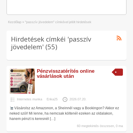
Kezdőlap
»
"passzív jövedelem" címkével jelölt hirdetések
Hirdetések címkéi 'passzív
jövedelem' (55)
Pénzvisszatérítés online
vásárlások után
Internetes munka
Erika25
2026.07.20.
Vásárolsz az Amazonon, a Sheinnél vagy a Bookingon? Akkor ez
neked szól! Mi lenne, ha nemcsak költenél ezeken az oldalakon,
hanem pénzt is keresnél
[…]
60 megtekintés összesen, 0 ma