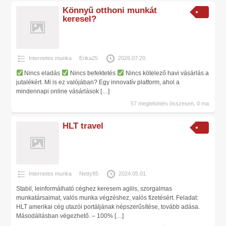
Könnyű otthoni munkát
keresel?
Internetes munka
Erika25
2026.07.20.
Nincs eladás
Nincs befektetés
Nincs kötelező havi vásárlás a
jutalékért. Mi is ez valójában? Egy innovatív platform, ahol a
mindennapi online vásárlások
[…]
57 megtekintés összesen, 0 ma
HLT travel
Internetes munka
Netty85
2024.05.01.
Stabil, leinformálható céghez keresem agilis, szorgalmas
munkatársaimat, valós munka végzéshez, valós fizetésért. Feladat:
HLT amerikai cég utazói portáljának népszerűsítése, tovább adása.
Másodállásban végezhető. – 100%
[…]