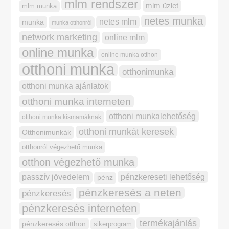
mlm rendszer
mlm üzlet
mlm munka
netes munka
netes mlm
munka
munka otthonról
network marketing
online mlm
online munka
online munka otthon
otthoni munka
otthonimunka
otthoni munka ajánlatok
otthoni munka interneten
otthoni munkalehetőség
otthoni munka kismamáknak
otthoni munkát keresek
Otthonimunkák
otthonról végezhető munka
otthon végezhető munka
pénzkereseti lehetőség
passzív jövedelem
pénz
pénzkeresés a neten
pénzkeresés
pénzkeresés interneten
termékajánlás
pénzkeresés otthon
sikerprogram