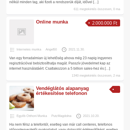
nélkül minden tag, aki fizeti a rendszerük díját, idővel
[…]
611 megtekintés összesen, 0 ma
Online munka
2.000.000 Ft
Internetes munka
Angel50
2021.11.30.
Van egy forradalmian új lehetőség ahova még 23 napig ingyenes
regisztrációval bebiztosíthatja magát. Passzív jövedelmet kap az
internet használatáért. Csatlakozzon a 5 billion sales-hez és
[…]
1340 megtekintés összesen, 2 ma
Vendéglátós alapanyag
értékesítése telefonon
Egyéb Otthoni Munka
PutzMagdolna
2021.10.20.
Ha nem félsz a telefontól, esetleg van már call centeres, telefonos
időpontegyeztetői gyakorlatod, vagy dolgoztál értékesítőként, esetleg