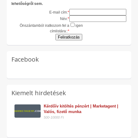
lehetőségről sem.
E-mail cím:
*
Név:
*
Önszántamból iratkozom fel a
igen
címlistára::
*
Facebook
Kiemelt hirdetések
Kérdőív kitöltés pénzért | Marketagent | 
Valós, fizető munka
500-10000 Ft