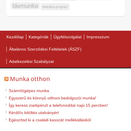
távmunka
életpálya program
Kezdőlap
Kategóriák
Ügyfélszolgálat
Impresszum
Általános Szerződési Feltételek (ÁSZF)
Adatkezelési Szabályzat
Munka otthon
Számítógépes munka
Egyszerű és könnyű otthoni bedolgozói munka!
Így keress zsebpénzt a telefonoddal napi 15 percben!
Kérdőív kitöltés utalványért
Egészítsd ki a családi kasszát mellékállásból