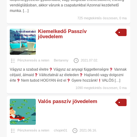
vendéglátásban, akkor várunk a csapatunkba! Azonnal kezdehető
munka.
[…]
725 megtekintés összesen, 0 ma
Kiemelkedő Passzív
jövedelem
Pénzkeresés a neten
Bertareny
2021.07.02.
Vágysz a szabad életre
Vágysz az anyagi függetlenségre
Vannak
céljaid, álmaid
Változtatnál az életeden
Hajlandó vagy dolgozni
érte
Nem tudod HOGYAN érd el
Gyere hozzánk!
VALÓS
[…]
1090 megtekintés összesen, 0 ma
Valós passzív jövedelem
Pénzkeresés a neten
chopin01
2021.06.16.