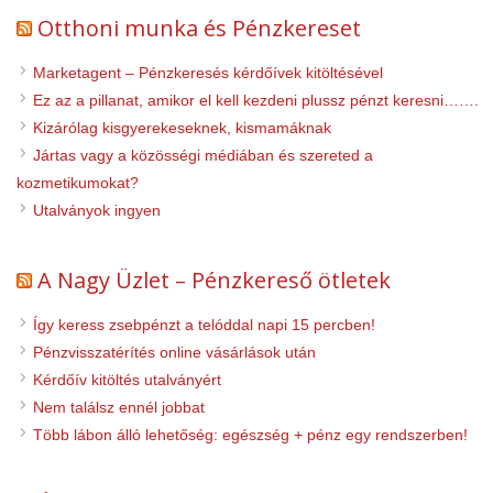
Otthoni munka és Pénzkereset
Marketagent – Pénzkeresés kérdőívek kitöltésével
Ez az a pillanat, amikor el kell kezdeni plussz pénzt keresni…….
Kizárólag kisgyerekeseknek, kismamáknak
Jártas vagy a közösségi médiában és szereted a
kozmetikumokat?
Utalványok ingyen
A Nagy Üzlet – Pénzkereső ötletek
Így keress zsebpénzt a telóddal napi 15 percben!
Pénzvisszatérítés online vásárlások után
Kérdőív kitöltés utalványért
Nem találsz ennél jobbat
Több lábon álló lehetőség: egészség + pénz egy rendszerben!