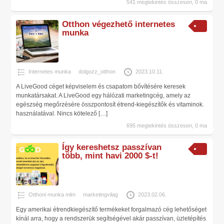
541 megtekintés összesen, 0 ma
Otthon végezhető internetes
munka
Internetes munka
dolgozz_otthon
2023.10.11.
A LiveGood céget képviselem és csapatom bővítésére keresek
munkatársakat. A LiveGood egy hálózati marketingcég, amely az
egészség megőrzésére összpontosít étrend-kiegészítők és vitaminok.
használatával. Nincs kötelező
[…]
695 megtekintés összesen, 0 ma
Így kereshetsz passzívan
több, mint havi 2000 $-t!
Otthoni munka mlm
marketingvilag
2023.02.06.
Egy amerikai étrendkiegészítő termékeket forgalmazó cég lehetőséget
kínál arra, hogy a rendszerük segítségével akár passzívan, üzletépítés