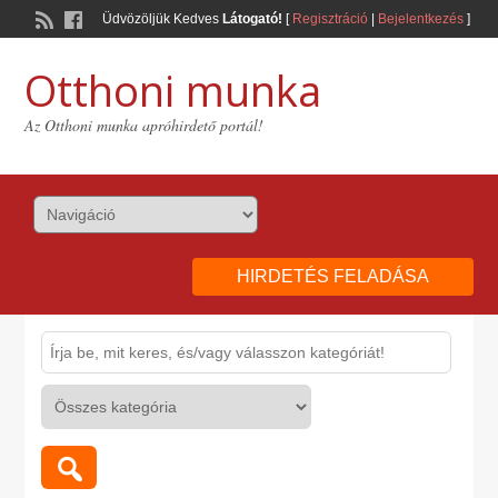
Üdvözöljük Kedves
Látogató!
[
Regisztráció
|
Bejelentkezés
]
Otthoni munka
Az Otthoni munka apróhirdető portál!
HIRDETÉS FELADÁSA