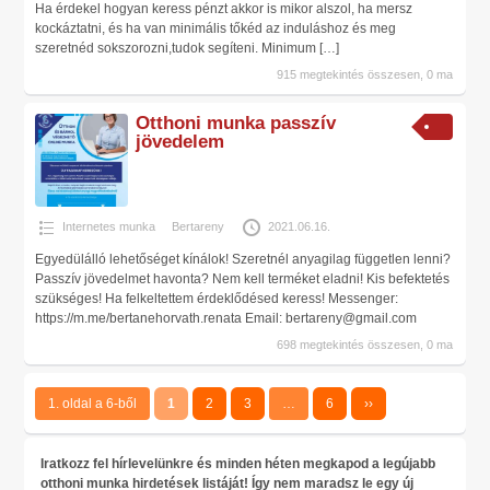
Ha érdekel hogyan keress pénzt akkor is mikor alszol, ha mersz
kockáztatni, és ha van minimális tőkéd az induláshoz és meg
szeretnéd sokszorozni,tudok segíteni. Minimum
[…]
915 megtekintés összesen, 0 ma
Otthoni munka passzív
jövedelem
Internetes munka
Bertareny
2021.06.16.
Egyedülálló lehetőséget kínálok! Szeretnél anyagilag független lenni?
Passzív jövedelmet havonta? Nem kell terméket eladni! Kis befektetés
szükséges! Ha felkeltettem érdeklődésed keress! Messenger:
https://m.me/bertanehorvath.renata Email: bertareny@gmail.com
698 megtekintés összesen, 0 ma
1. oldal a 6-ből
1
2
3
…
6
››
Iratkozz fel hírlevelünkre és minden héten megkapod a legújabb
otthoni munka hirdetések listáját! Így nem maradsz le egy új