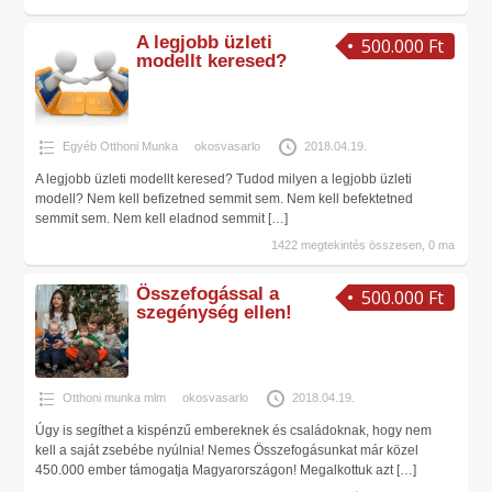
A legjobb üzleti
500.000 Ft
modellt keresed?
Egyéb Otthoni Munka
okosvasarlo
2018.04.19.
A legjobb üzleti modellt keresed? Tudod milyen a legjobb üzleti
modell? Nem kell befizetned semmit sem. Nem kell befektetned
semmit sem. Nem kell eladnod semmit
[…]
1422 megtekintés összesen, 0 ma
Összefogással a
500.000 Ft
szegénység ellen!
Otthoni munka mlm
okosvasarlo
2018.04.19.
Úgy is segíthet a kispénzű embereknek és családoknak, hogy nem
kell a saját zsebébe nyúlnia! Nemes Összefogásunkat már közel
450.000 ember támogatja Magyarországon! Megalkottuk azt
[…]