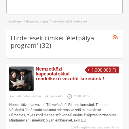
Kezdőlap
»
"életpálya program" címkével jelölt hirdetések
Hirdetések címkéi 'életpálya
program' (32)
Nemzetközi
1.000.000 Ft
kapcsolatokkal
rendelkező vezetőt keresünk !
Internetes munka
okosvasarlo
2018.04.19.
Nemzetközi piacvezető Törzsvásárlói Rt.-hez keresünk Tudatos
Vásárlási Tanácsadó szakmai referens vezető munkatársat.
Díjmentes, teljes körű magas színvonalú duális átképzést biztosítunk.
Mindannyian ismerünk olyan embereket, akik
[…]
1599 megtekintés összesen, 0 ma