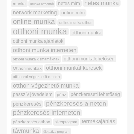
netes munka
netes mlm
munka
munka otthonról
network marketing
online mlm
online munka
online munka otthon
otthoni munka
otthonimunka
otthoni munka ajánlatok
otthoni munka interneten
otthoni munkalehetőség
otthoni munka kismamáknak
otthoni munkát keresek
Otthonimunkák
otthonról végezhető munka
otthon végezhető munka
pénzkereseti lehetőség
passzív jövedelem
pénz
pénzkeresés a neten
pénzkeresés
pénzkeresés interneten
termékajánlás
pénzkeresés otthon
sikerprogram
távmunka
életpálya program