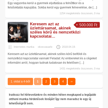
Egy vagyonba kerül a gyermek eljuttatása a felnőttkor és a
felsőoktatás kapujába. Sokba kerül egy gyermek felnevelése, de
[…]
1254 megtekintés összesen, 0 ma
Keresem azt az
500.000 Ft
üzlettársamat, akinek
széles körű és nemzetközi
kapcsolatai...
Internetes munka
okosvasarlo
2018.04.19.
Keresem azt az üzlettársamat, akinek széles körű belföldi és
nemzetközi kapcsolatai vannak! Feladat: Az embereket és a cégeket
informálni arról, hogyan tudnak tudatosan és felelősen
[…]
1431 megtekintés összesen, 0 ma
1. oldal a 4-ből
1
2
3
4
››
Iratkozz fel hírlevelünkre és minden héten megkapod a legújabb
otthoni munka hirdetések listáját! Így nem maradsz le egy új
lehetőségről sem.