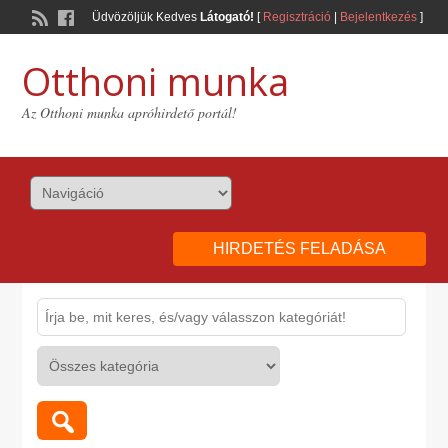
Üdvözöljük Kedves
Látogató!
[
Regisztráció
|
Bejelentkezés
]
Otthoni munka
Az Otthoni munka apróhirdető portál!
HIRDETÉS FELADÁSA