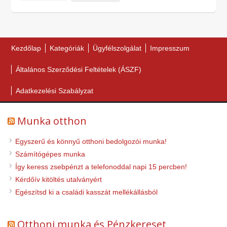
Kezdőlap
Kategóriák
Ügyfélszolgálat
Impresszum
Általános Szerződési Feltételek (ÁSZF)
Adatkezelési Szabályzat
Munka otthon
Egyszerű és könnyű otthoni bedolgozói munka!
Számítógépes munka
Így keress zsebpénzt a telefonoddal napi 15 percben!
Kérdőív kitöltés utalványért
Egészítsd ki a családi kasszát mellékállásból
Otthoni munka és Pénzkereset