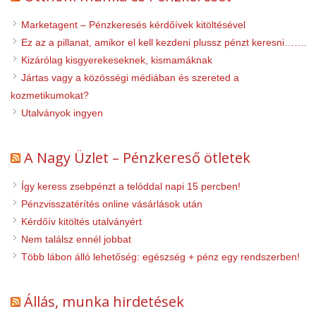
Marketagent – Pénzkeresés kérdőívek kitöltésével
Ez az a pillanat, amikor el kell kezdeni plussz pénzt keresni…….
Kizárólag kisgyerekeseknek, kismamáknak
Jártas vagy a közösségi médiában és szereted a
kozmetikumokat?
Utalványok ingyen
A Nagy Üzlet – Pénzkereső ötletek
Így keress zsebpénzt a telóddal napi 15 percben!
Pénzvisszatérítés online vásárlások után
Kérdőív kitöltés utalványért
Nem találsz ennél jobbat
Több lábon álló lehetőség: egészség + pénz egy rendszerben!
Állás, munka hirdetések