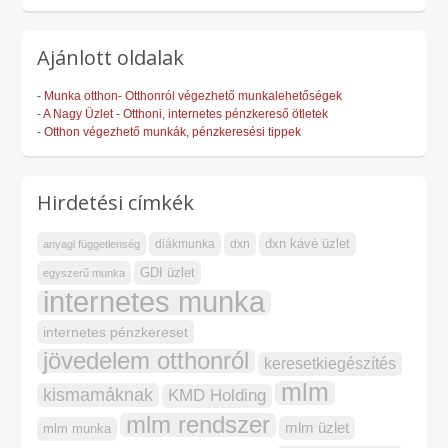
Ajánlott oldalak
-
Munka otthon- Otthonról végezhető munkalehetőségek
-
A Nagy Üzlet - Otthoni, internetes pénzkereső ötletek
-
Otthon végezhető munkák, pénzkeresési tippek
Hirdetési címkék
dxn kávé üzlet
diákmunka
dxn
anyagi függetlenség
GDI üzlet
egyszerű munka
internetes munka
internetes pénzkereset
jövedelem otthonról
keresetkiegészítés
mlm
kismamáknak
KMD Holding
mlm rendszer
mlm üzlet
mlm munka