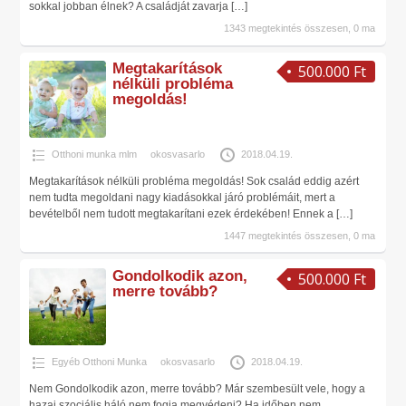
sokkal jobban élnek? A családját zavarja
[…]
1343 megtekintés összesen, 0 ma
Megtakarítások
500.000 Ft
nélküli probléma
megoldás!
Otthoni munka mlm
okosvasarlo
2018.04.19.
Megtakarítások nélküli probléma megoldás! Sok család eddig azért
nem tudta megoldani nagy kiadásokkal járó problémáit, mert a
bevételből nem tudott megtakarítani ezek érdekében! Ennek a
[…]
1447 megtekintés összesen, 0 ma
Gondolkodik azon,
500.000 Ft
merre tovább?
Egyéb Otthoni Munka
okosvasarlo
2018.04.19.
Nem Gondolkodik azon, merre tovább? Már szembesült vele, hogy a
hazai szociális háló nem fogja megvédeni? Ha időben nem