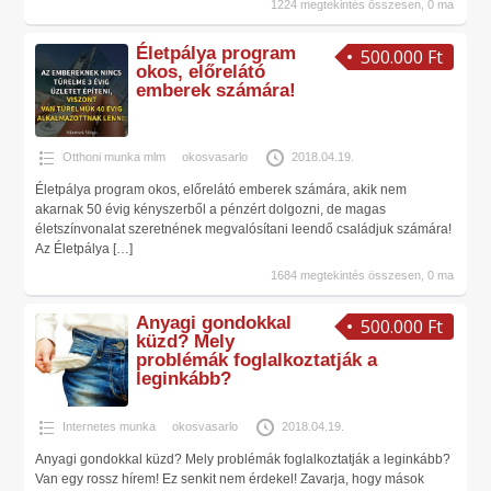
1224 megtekintés összesen, 0 ma
Életpálya program
500.000 Ft
okos, előrelátó
emberek számára!
Otthoni munka mlm
okosvasarlo
2018.04.19.
Életpálya program okos, előrelátó emberek számára, akik nem
akarnak 50 évig kényszerből a pénzért dolgozni, de magas
életszínvonalat szeretnének megvalósítani leendő családjuk számára!
Az Életpálya
[…]
1684 megtekintés összesen, 0 ma
Anyagi gondokkal
500.000 Ft
küzd? Mely
problémák foglalkoztatják a
leginkább?
Internetes munka
okosvasarlo
2018.04.19.
Anyagi gondokkal küzd? Mely problémák foglalkoztatják a leginkább?
Van egy rossz hírem! Ez senkit nem érdekel! Zavarja, hogy mások