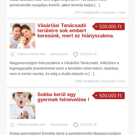
gondoskodik nyugdíjas éveiről, akkor komoly bajba
[…]
1831 megtekintés összesen, 0 ma
Vásárlási Tanácsadó
500.000 Ft
területre sok embert
keresünk, mert ez hiányszakma.
Otthoni munka mlm
okosvasarlo
2018.04.19.
Magyarországon hiányszakma a Vásárlási Tanácsadó, miközben a
legmagasabb jövedelmeket ezen a területen lehet elérni, ráadásul,
nem is nehéz munka, és még a duális képzés is
[…]
1388 megtekintés összesen, 0 ma
Sokba kerül egy
500.000 Ft
gyermek felnevelése !
Otthoni munka mlm
okosvasarlo
2018.04.19.
Drága gyermekem! Ennyibe kerül a gyereknevelés Magyarországon