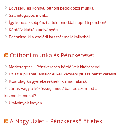
Egyszerű és könnyű otthoni bedolgozói munka!
Számítógépes munka
Így keress zsebpénzt a telefonoddal napi 15 percben!
Kérdőív kitöltés utalványért
Egészítsd ki a családi kasszát mellékállásból
Otthoni munka és Pénzkereset
Marketagent – Pénzkeresés kérdőívek kitöltésével
Ez az a pillanat, amikor el kell kezdeni plussz pénzt keresni…….
Kizárólag kisgyerekeseknek, kismamáknak
Jártas vagy a közösségi médiában és szereted a
kozmetikumokat?
Utalványok ingyen
A Nagy Üzlet – Pénzkereső ötletek