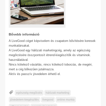
Bővebb információ
A LiveGood céget képviselem és csapatom bővítésére keresek
munkatársakat.
A LiveGood egy hálózati marketingcég, amely az egészség
megőrzésére összpontosít étrend-kiegészítők és vitaminok.
használatával.
Nincs kötelező vásárlás, nincs kötelező toborzás, de megéri,
mert a cég bőkezűen jutalmazza.
Aktív és passzív jövedelem érhető el.
egészség megőrzés
hálózati marketing
jövedelem kiegészítés
livegood
online munka