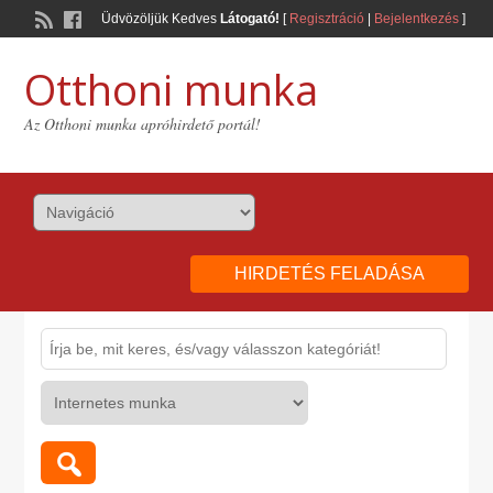
Üdvözöljük Kedves
Látogató!
[
Regisztráció
|
Bejelentkezés
]
Otthoni munka
Az Otthoni munka apróhirdető portál!
HIRDETÉS FELADÁSA