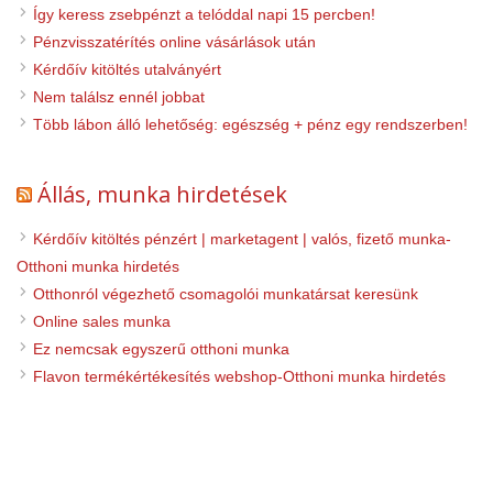
Így keress zsebpénzt a telóddal napi 15 percben!
Pénzvisszatérítés online vásárlások után
Kérdőív kitöltés utalványért
Nem találsz ennél jobbat
Több lábon álló lehetőség: egészség + pénz egy rendszerben!
Állás, munka hirdetések
Kérdőív kitöltés pénzért | marketagent | valós, fizető munka-
Otthoni munka hirdetés
Otthonról végezhető csomagolói munkatársat keresünk
Online sales munka
Ez nemcsak egyszerű otthoni munka
Flavon termékértékesítés webshop-Otthoni munka hirdetés
© 2026 Otthoni munka. Minden jog fenntartva!
ClassiPress Theme
-
WordPress