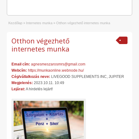
Kezdőlap
»
Internetes munka
»
Otthon végezhető internetes munka
Otthon végezhető
internetes munka
Email cím:
agnesmeszarosmrs@gmail.com
Webcím:
https://munkaonline.webnode.hu/
Cég/vállalkozás neve:
LIVEGOOD SUPPLEMENTS INC, JUPITER
Megjelenés:
2023.10.11. 10:49
Lejárat:
A hirdetés lejárt!