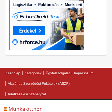
Kezdőlap
Kategóriák
Ügyfélszolgálat
Impresszum
Általános Szerződési Feltételek (ÁSZF)
Adatkezelési Szabályzat
Munka otthon