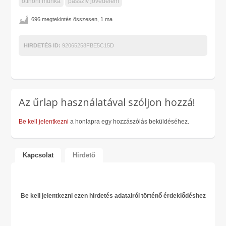
otthoni munka
passzív jövedelem
696 megtekintés összesen, 1 ma
HIRDETÉS ID:
92065258FBE5C15D
Az űrlap használatával szóljon hozzá!
Be kell jelentkezni
a honlapra egy hozzászólás beküldéséhez.
Kapcsolat
Hirdető
Be kell jelentkezni ezen hirdetés adatairól történő érdeklődéshez