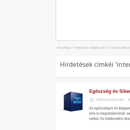
Kezdőlap
»
"internetes vállalkozás" címkével jelölt 
Hirdetések címkéi 'inter
Egészség és Sike
Otthoni munka mlm
N
Az egészséges és kiegyen
erre is megoldást kínál: s
nélkül. Az értékesítési str