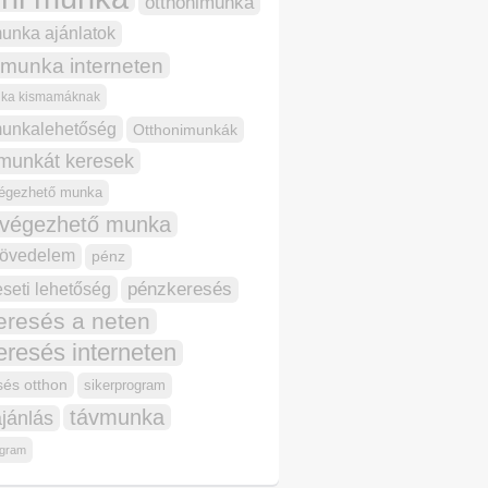
otthonimunka
munka ajánlatok
 munka interneten
nka kismamáknak
munkalehetőség
Otthonimunkák
 munkát keresek
végezhető munka
 végezhető munka
jövedelem
pénz
seti lehetőség
pénzkeresés
eresés a neten
resés interneten
és otthon
sikerprogram
távmunka
jánlás
ogram