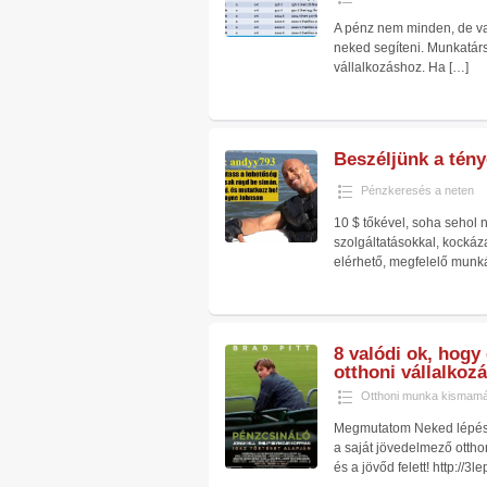
A pénz nem minden, de va
neked segíteni. Munkatárs
vállalkozáshoz. Ha
[…]
Beszéljünk a tény
Pénzkeresés a neten
10 $ tőkével, soha sehol n
szolgáltatásokkal, kockáz
elérhető, megfelelő munk
8 valódi ok, hogy 
otthoni vállalkoz
Otthoni munka kismam
Megmutatom Neked lépésr
a saját jövedelmező otthon
és a jövőd felett! http://3