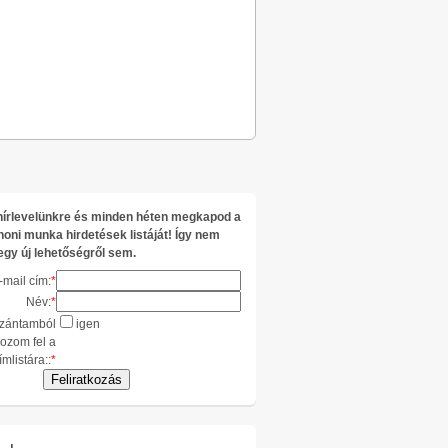
l hírlevelünkre és minden héten megkapod a
honi munka hirdetések listáját! Így nem
egy új lehetőségről sem.
-mail cím:
*
Név:
*
zántamból
igen
kozom fel a
ímlistára::
*