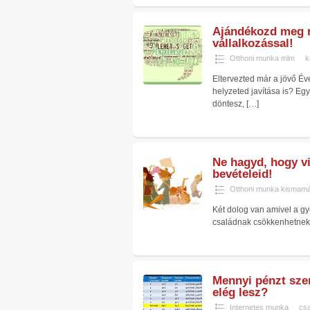
Ajándékozd meg 
vállalkozással!
Otthoni munka mlm
k
Eltervezted már a jövő É
helyzeted javítása is? Eg
döntesz,
[…]
Keress pénzt kozmeti
forgalmazásával!
50.000 Ft
Ne hagyd, hogy v
bevételeid!
Otthoni munka kismam
Két dolog van amivel a g
családnak csökkenhetnek 
Mennyi pénzt szer
elég lesz?
Internetes munka
csa