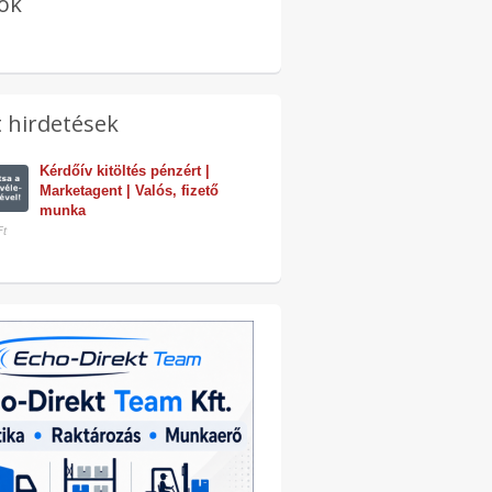
ok
 hirdetések
Kérdőív kitöltés pénzért | 
Nagyon egyszerű
Marketagent | Valós, fizető 
munka!
munka
Ft