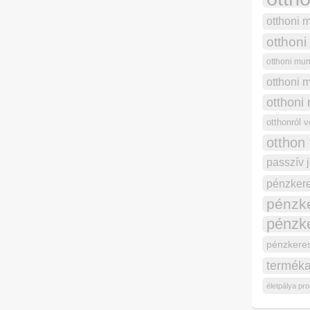
otthoni 
otthoni
otthoni mu
otthoni 
otthoni
otthonról 
otthon
passzív 
pénzkere
pénzk
pénzke
pénzkeres
terméka
életpálya pr