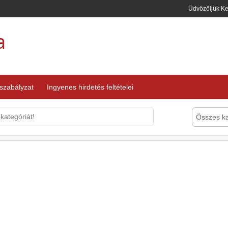
Üdvözöljük K
a
 szabályzat
Ingyenes hirdetés feltételei
Összes ka