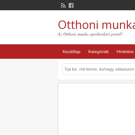
Otthoni munk
Az Otthoni munka apróhirdető portál!
Kezdőlap
Kategóriák
Hirdetési