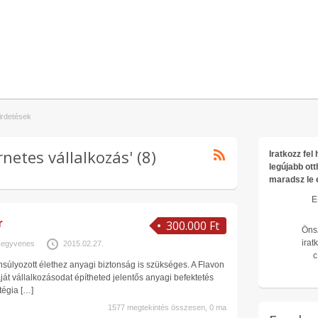
hirdetések
netes vállalkozás' (8)
Iratkozz fe
legújabb ott
maradsz le 
E
r
300.000 Ft
Öns
irat
egyvenes
2015.02.27.
c
súlyozott élethez anyagi biztonság is szükséges. A Flavon
aját vállalkozásodat építheted jelentős anyagi befektetés
atégia
[…]
1577 megtekintés összesen, 0 ma