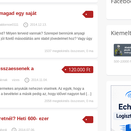
Facebo
magad egy saját
aldornoe0111
2014.12.13.
Kiemelt
ved? Milyen terveid vannak? Szerepel bennünk anyagi
y jól fizető másodállás ami stabil jövedelmet hoz? Vagy úgy
kumok 
Egyszerű pénzkereseti 
lehetőség!
1537 megtekintés összesen, 0 ma
500-10000 
isszaessenek a
120.000 Ft
áknak
vizes
2014.11.04.
yermekes anyukák nehezen viselnek. Az egyik, hogy a
a bevételei a másik pedig az, hogy idővel nagyon tud
[…]
2058 megtekintés összesen, 0 ma
etnél? Heti 600- ezer
fordi
2014.07.06.