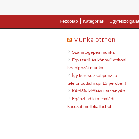
Kezdőlap
Kategóriák
Ügyfélszolgála
Munka otthon
Számítógépes munka
Egyszerű és könnyű otthoni
bedolgozói munka!
Így keress zsebpénzt a
telefonoddal napi 15 percben!
Kérdőív kitöltés utalványért
Egészítsd ki a családi
kasszát mellékállásból