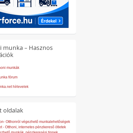
i munka – Hasznos
ációk
thoni munkák
unka fórum
nka.net hírlevelek
t oldalak
on- Otthonról végezhető munkalehetőségek
t - Otthoni, internetes pénzkereső ötletek
ezhető munkák, pénzkeresési tippek