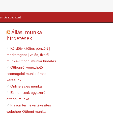
si Szabályzat
Állás, munka
hirdetések
Kérdőív kitöltés pénzért |
marketagent | valós, fizető
munka-Otthoni munka hirdetés
Otthonról végezhető
csomagolói munkatársat
keresünk
Online sales munka
Ez nemcsak egyszerű
otthoni munka
Flavon termékértékesítés
webshop-Otthoni munka