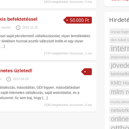
1614 megtekintés összesen, 0 ma
Hirdeté
kis befektetéssel
50.000 Ft
reszter
2013.11.25.
anyagi függe
éssel saját pénztermelő vállalkozásodat, olyan termékekkel,
dxn kávé ü
letében hoznak pozitív változást! Indíts el egy olyan
inte
[…]
1724 megtekintés összesen, 1 ma
internete
jöved
rnetes üzleted!
keresetk
vi
2013.04.05.
KMD Hol
vállalkozás, másodállás, GDI Ingyen, másodállásban
mlm r
saját internetes vállalkozás, saját weboldallal, és a
ndszerrel. Az sem baj, hogy
[…]
munka otthon
1536 megtekintés összesen, 0 ma
network
onlin
otth