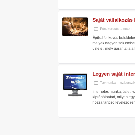
Saját vállalkozás 
Pénzkeresés a neten
Építsd fel kevés befektet
melyek nagyon sok ember é
üzletet, mely garantálja a
Legyen saját inte
Távmunka
cziborszil
Internetes munka, üzlet, 
kipróbálhatod, milyen egy 
hozzá tartozó levelező re