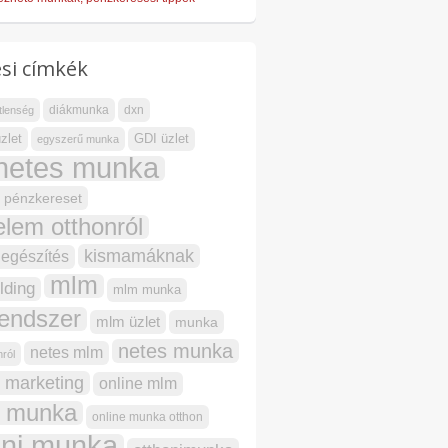
si címkék
diákmunka
dxn
tlenség
zlet
GDI üzlet
egyszerű munka
rnetes munka
s pénzkereset
elem otthonról
kismamáknak
iegészítés
mlm
ding
mlm munka
endszer
mlm üzlet
munka
netes munka
netes mlm
ról
 marketing
online mlm
e munka
online munka otthon
oni munka