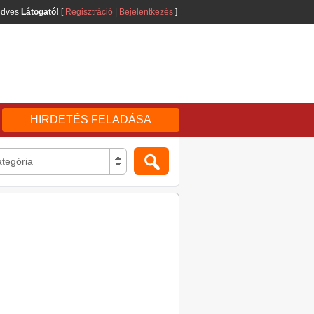
edves
Látogató!
[
Regisztráció
|
Bejelentkezés
]
HIRDETÉS FELADÁSA
tegória