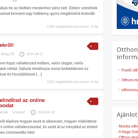
lljuk be az életben mindenhez pénz kell. Ebben szeretnék
aimat keresem egy hatékony, gyors megtérülést biztosító
1336 megtekintés összesen, 0 ma
ekről!
Otthon
Andyy79
2014.04.17.
inform
em fogsz vállalkozást indítani, valós céggel, valós
atok nélkül. Nálunk mindössze ennyi befektetéssel ez
Fizető ot
ával és hozzáállással
[…]
Otthoni m
1532 megtekintés összesen, 0 ma
otthonimu
elindítsd az online
ásodat
áknak
b.tunde7
2014.04.13.
Ajánlot
ől-lépésre hogyan kezd el sikeresen, hogyan működtesd
-
Munka otth
i online vállalkozásodat, és vedd át az irányítást az életed
-
A Nagy Üzle
lepes.com/needful.html
-
Otthon vég