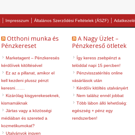
t
Impresszum
Általános Szerződési Feltételek (ÁSZF)
Adatkezelé
Otthoni munka és
A Nagy Üzlet –
Pénzkereset
Pénzkereső ötletek
Marketagent – Pénzkeresés
Így keress zsebpénzt a
kérdőívek kitöltésével
telóddal napi 15 percben!
Ez az a pillanat, amikor el
Pénzvisszatérítés online
kell kezdeni plussz pénzt
vásárlások után
keresni…….
Kérdőív kitöltés utalványért
Kizárólag kisgyerekeseknek,
Nem találsz ennél jobbat
kismamáknak
Több lábon álló lehetőség:
Jártas vagy a közösségi
egészség + pénz egy
médiában és szereted a
rendszerben!
kozmetikumokat?
Utalványok ingyen