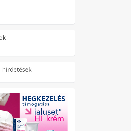
ok
 hirdetések