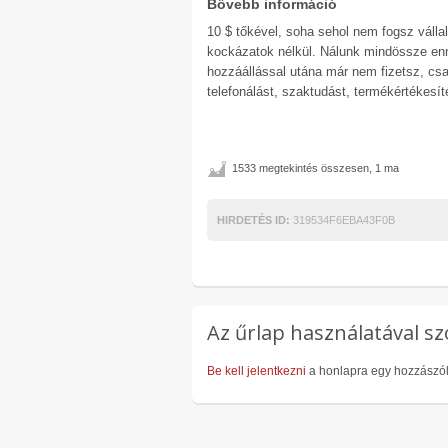
Bővebb információ
10 $ tőkével, soha sehol nem fogsz vállal
kockázatok nélkül. Nálunk mindössze enn
hozzáállással utána már nem fizetsz, csa
telefonálást, szaktudást, termékértékesít
1533 megtekintés összesen, 1 ma
HIRDETÉS ID:
319534F6EBA43F0B
Az űrlap használatával sz
Be kell jelentkezni
a honlapra egy hozzászó