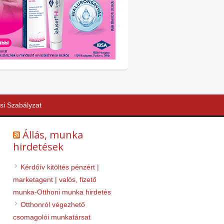
si Szabályzat
Állás, munka
hirdetések
Kérdőív kitöltés pénzért |
marketagent | valós, fizető
munka-Otthoni munka hirdetés
Otthonról végezhető
csomagolói munkatársat