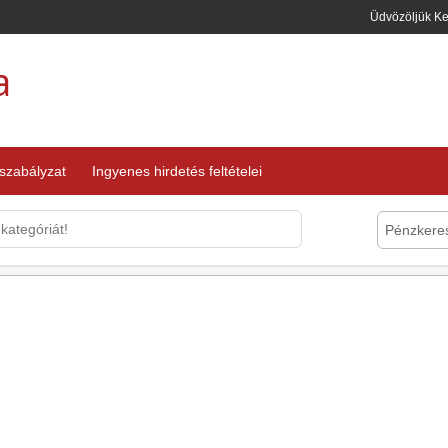
Üdvözöljük K
a
 szabályzat
Ingyenes hirdetés feltételei
Pénzkere