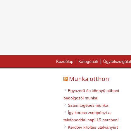
Kezdőlap
Kategóriák
Ügyfélszolgála
Munka otthon
Egyszerű és könnyű otthoni
bedolgozói munka!
Számítógépes munka
Így keress zsebpénzt a
telefonoddal napi 15 percben!
Kérdőív kitöltés utalványért