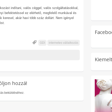
kozást indítani, valós céggel, valós szolgáltatásokkal,
yi befektetéssel ez elérhető, megfelelő munkával és
k keresel, akár havi több száz dollárt. Nem igényel
ést.
Facebo
GDI
internetes vállalkozás
Kiemelt
óljon hozzá!
lás beküldéséhez.