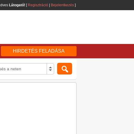
edves
Látogató!
[
Regisztráció
|
Bejelentkezés
]
HIRDETÉS FELADÁSA
sés a neten