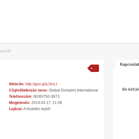
nyekről!
Kapcsolat
Webcím:
http://goo.gl/yJXcLt
Be kell j
Cég/vállalkozás neve:
Global Domains International
Telefonszám:
0630/750-3873
Megjelenés:
2014.04.17. 21:58
Lejárat:
A hirdetés lejárt!