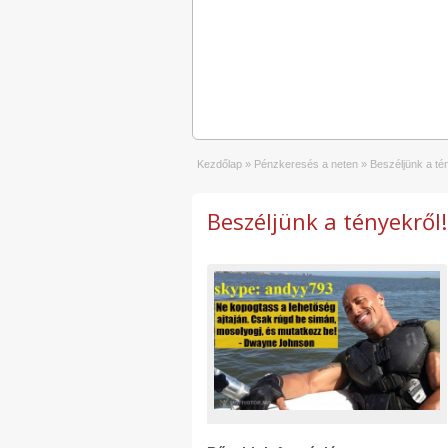
Kezdőlap
»
Pénzkeresés a neten
»
Beszéljünk a té
Beszéljünk a tényekről!