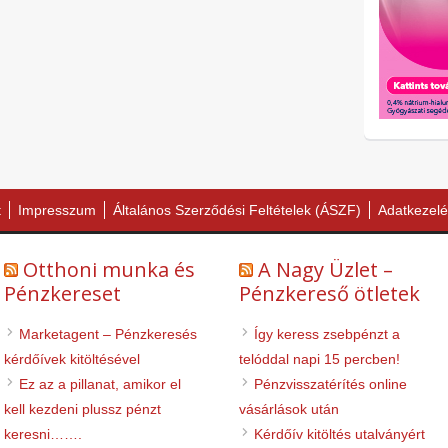
t
Impresszum
Általános Szerződési Feltételek (ÁSZF)
Adatkezelé
Otthoni munka és
A Nagy Üzlet –
Pénzkereset
Pénzkereső ötletek
Marketagent – Pénzkeresés
Így keress zsebpénzt a
kérdőívek kitöltésével
telóddal napi 15 percben!
Ez az a pillanat, amikor el
Pénzvisszatérítés online
kell kezdeni plussz pénzt
vásárlások után
keresni…….
Kérdőív kitöltés utalványért