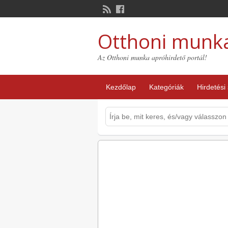
Otthoni munk
Az Otthoni munka apróhirdető portál!
Kezdőlap
Kategóriák
Hirdetési