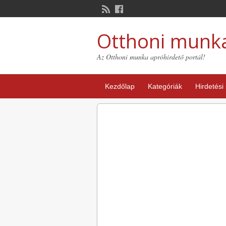
Otthoni munk
Az Otthoni munka apróhirdető portál!
Kezdőlap
Kategóriák
Hirdetési