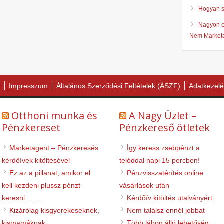
Hogyan sz
Nagyon e
Nem Marketa
t
Impresszum
Általános Szerződési Feltételek (ÁSZF)
Adatkezelé
Otthoni munka és
A Nagy Üzlet –
Pénzkereset
Pénzkereső ötletek
Marketagent – Pénzkeresés
Így keress zsebpénzt a
kérdőívek kitöltésével
telóddal napi 15 percben!
Ez az a pillanat, amikor el
Pénzvisszatérítés online
kell kezdeni plussz pénzt
vásárlások után
keresni…….
Kérdőív kitöltés utalványért
Kizárólag kisgyerekeseknek,
Nem találsz ennél jobbat
kismamáknak
Több lábon álló lehetőség: