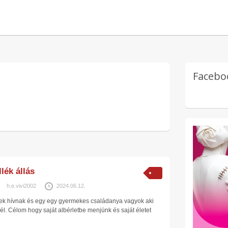
Facebo
lék állás
h.e.vivi2002
2024.06.12.
ek hívnak és egy egy gyermekes családanya vagyok aki
él. Célom hogy saját albérletbe menjünk és saját életet