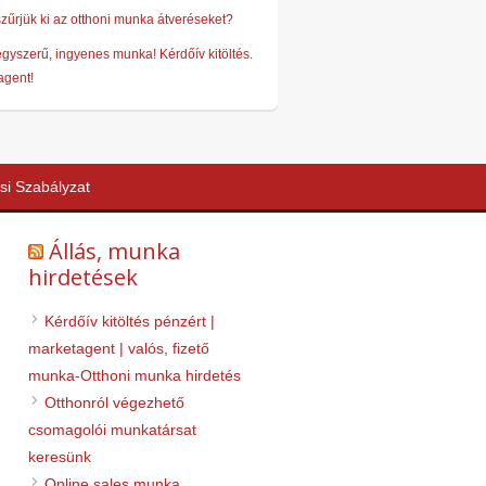
űrjük ki az otthoni munka átveréseket?
gyszerű, ingyenes munka! Kérdőív kitöltés.
gent!
si Szabályzat
Állás, munka
hirdetések
Kérdőív kitöltés pénzért |
marketagent | valós, fizető
munka-Otthoni munka hirdetés
Otthonról végezhető
csomagolói munkatársat
keresünk
Online sales munka