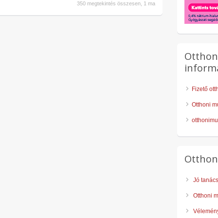
350 megtekintés összesen, 1 ma
Otthon
inform
Fizető ot
Otthoni m
otthonimu
Otthon
Jó tanác
Otthoni 
Vélemény