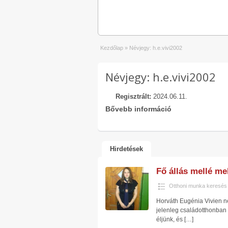
Kezdőlap
»
Névjegy: h.e.vivi2002
Névjegy: h.e.vivi2002
Regisztrált:
2024.06.11.
Bővebb információ
Hirdetések
Fő állás mellé mel
Otthoni munka keresés
Horváth Eugénia Vivien n
jelenleg családotthonban 
éljünk, és
[…]