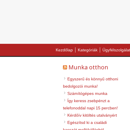
Kezdőlap
Kategóriák
Ügyfélszolgála
Munka otthon
Egyszerű és könnyű otthoni
bedolgozói munka!
Számítógépes munka
Így keress zsebpénzt a
telefonoddal napi 15 percben!
Kérdőív kitöltés utalványért
Egészítsd ki a családi
kasszát mellékállásból