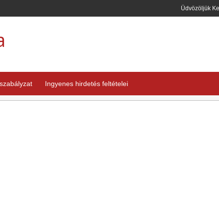
Üdvözöljük K
a
 szabályzat
Ingyenes hirdetés feltételei