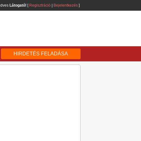
edves
Látogató!
[
Regisztráció
|
Bejelentkezés
]
HIRDETÉS FELADÁSA