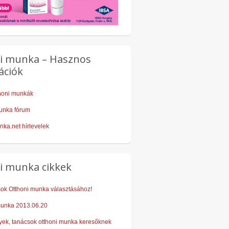
i munka – Hasznos
ációk
thoni munkák
unka fórum
nka.net hírlevelek
i munka cikkek
sok Otthoni munka választásához!
munka 2013.06.20
ek, tanácsok otthoni munka keresőknek