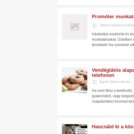
Promóter munkatá
Otthoni munka termékaj
Háztartási eszközök és ti
munkatársakat. Üzletben 
termékek! Ha szeretnél ot
Kérdőív kitöltés pénzért | 
Nagyon egyszerű, ing
Marketagent | Valós, fizető 
munka!
munka
Vendéglátós alap
telefonon
Egyéb Otthoni Munka
Ha nem félsz a telefontól,
gyakorlatod, vagy dolgozt
csapatunkba! Azonnal ke
Használd ki a köz