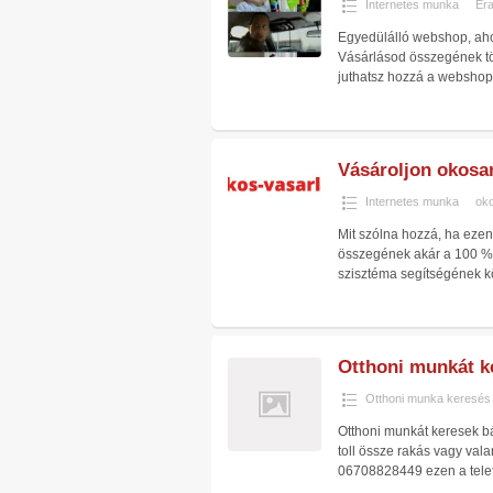
Internetes munka
Er
Egyedülálló webshop, ahol
Vásárlásod összegének t
juthatsz hozzá a webshop
Vásároljon okosa
Internetes munka
ok
Mit szólna hozzá, ha ezent
összegének akár a 100 %-
szisztéma segítségének 
Otthoni munkát k
Otthoni munka keresés
Otthoni munkát keresek b
toll össze rakás vagy val
06708828449 ezen a tele