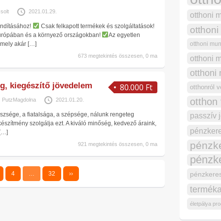
zsolt
2021.01.29.
otthoni 
 indításához!
Csak felkapott termékek és szolgáltatások!
otthoni
Európában és a környező országokban!
Az egyetlen
amely akár
[…]
otthoni mu
673 megtekintés összesen, 0 ma
otthoni 
otthoni
g, kiegészítő jövedelem
80.000 Ft
otthonról 
otthon
PutzMagdolna
2021.01.20.
szsége, a fiatalsága, a szépsége, nálunk rengeteg
passzív 
szítmény szolgálja ezt. A kiváló minőség, kedvező áraink,
pénzkere
[…]
pénzk
921 megtekintés összesen, 0 ma
pénzke
4
…
32
››
pénzkeres
terméka
életpálya pr