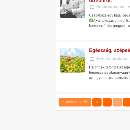
otthonról.
Otthoni munka mlm
j
Csatlakozz egy fiatal cég
A vállalkozás elindul 
kompenzációs program, 
Egészség, szépsé
Egyéb Otthoni Munka
Ha önnek is fontos az egé
természetes alapanyagú ké
az ingyenes csatlakozási
2. oldal a 32-ből
‹‹
1
2
3