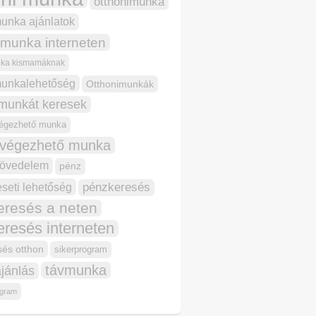
otthonimunka
munka ajánlatok
 munka interneten
nka kismamáknak
munkalehetőség
Otthonimunkák
 munkát keresek
végezhető munka
 végezhető munka
jövedelem
pénz
seti lehetőség
pénzkeresés
eresés a neten
resés interneten
és otthon
sikerprogram
távmunka
jánlás
ogram