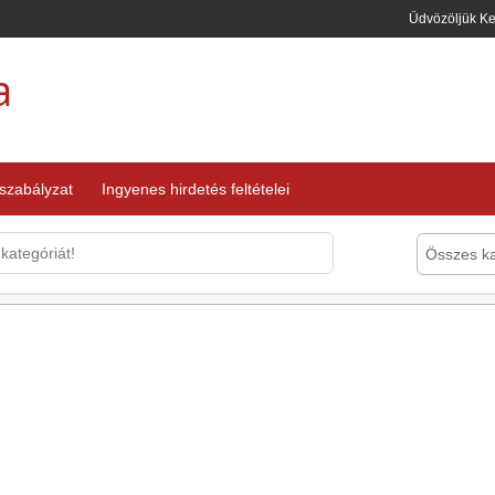
Üdvözöljük K
a
 szabályzat
Ingyenes hirdetés feltételei
Összes ka