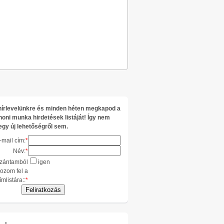
l hírlevelünkre és minden héten megkapod a
honi munka hirdetések listáját! Így nem
egy új lehetőségről sem.
-mail cím:
*
Név:
*
zántamból
igen
kozom fel a
ímlistára::
*