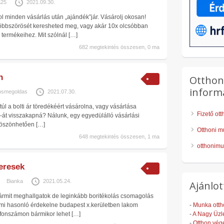
a25
2021.09.30.
 minden vásárlás után „ajándék”jár. Vásárolj okosan!
öbbszörösét keresheted meg, vagy akár 10x olcsóbban
 termékeihez. Mit szólnál
[…]
682 megtekintés összesen, 0 ma
n
Otthon
inform
osmegoldas
2021.07.30.
úl a bolti ár töredékéért vásárolna, vagy vásárlása
Fizető ot
át visszakapná? Nálunk, egy egyedülálló vásárlási
köszönhetően
[…]
Otthoni m
648 megtekintés összesen, 1 ma
otthonimu
eresek
Bianka
2021.05.24.
Ajánlot
ármit meghallgatok de leginkább boritékolás csomagolás
ami hasonló érdekelne budapest x.kerületben lakom
-
Munka otth
fonszámon bármikor lehet
[…]
-
A Nagy Üzle
-
Otthon vég