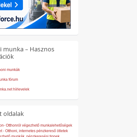
i munka – Hasznos
ációk
thoni munkák
unka fórum
nka.net hírlevelek
t oldalak
on- Otthonról végezhető munkalehetőségek
t - Otthoni, internetes pénzkereső ötletek
ezhető munkák, pénzkeresési tippek