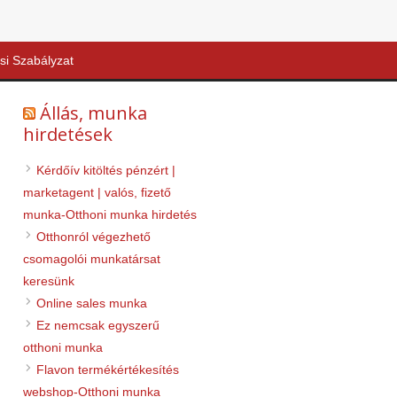
si Szabályzat
Állás, munka
hirdetések
Kérdőív kitöltés pénzért |
marketagent | valós, fizető
munka-Otthoni munka hirdetés
Otthonról végezhető
csomagolói munkatársat
keresünk
Online sales munka
Ez nemcsak egyszerű
otthoni munka
Flavon termékértékesítés
webshop-Otthoni munka