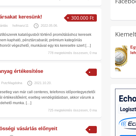
Facebo
rsakat keresünk!
300.000 Ft
ánlás
hofmanz11
2022.05.06.
Kiemelt
sztítószerek katalógusból történő promótáláshoz keresek
nem kapható, pénztárcabarát, prémium kategóriás
thonról végezhető, munkával egy kis keresetre szert
[…]
yenes 
Egyszerű pénzkereseti 
lehetőség!
778 megtekintés összesen, 0 ma
anyag értékesítése
PutzMagdolna
2021.10.20.
 esetleg van már call centeres, telefonos időpontegyeztetői
ál értékesítőként, esetleg vendéglátásban, akkor várunk a
zdehető munka.
[…]
725 megtekintés összesen, 0 ma
össégi vásárlás előnyeit