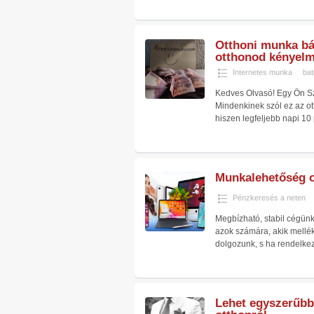
Otthoni munka bá
otthonod kényel
Internetes munka
bat
Kedves Olvasó! Egy Ön Sz
Mindenkinek szól ez az ot
hiszen legfeljebb napi 10
Munkalehetőség on
Pénzkeresés a neten
Megbízható, stabil cégünk 
azok számára, akik mellék
dolgozunk, s ha rendelke
Lehet egyszerűbb