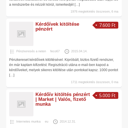
a rendszerbe és nézzél körül, ismerkedjél
[…]
1976 megtekintés összesen, 6 ma
Kérdőívek kitöltése
7.600 Ft
pénzért
Pénzkeresés a neten
feco67
2015.04.14.
Pénzkereset kérdőívek kitöltésével. Kipróbált, biztos fizető rendszer,
én már kaptam kifizetést. Regisztráció utána e-mail-ben kapod a
kérdőíveket, melyek sikeres kitöltése után pontokat kapsz. 1000 pontot
[…]
1711 megtekintés összesen, 0 ma
Kérdőív kitöltés pénzért
5.000 Ft
| Market | Valós, fizető
munka
Internetes munka
eu
2014.12.31.