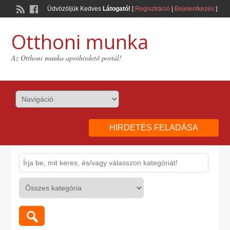
Üdvözöljük Kedves
Látogató!
[
Regisztráció
|
Bejelentkezés
]
Otthoni munka
Az Otthoni munka apróhirdető portál!
HIRDETÉS FELADÁSA