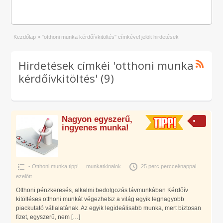
Kezdőlap
»
"otthoni munka kérdőívkitöltés" címkével jelölt hirdetések
Hirdetések címkéi 'otthoni munka
kérdőívkitöltés' (9)
Nagyon egyszerű,
ingyenes munka!
- Otthoni munka tipp!
munkatkinalok
25 perc perccel/nappal
ezelőtt
Otthoni pénzkeresés, alkalmi bedolgozás távmunkában Kérdőív
kitöltéses otthoni munkát végezhetsz a világ egyik legnagyobb
piackutató vállalatának. Az egyik legideálisabb munka, mert biztosan
fizet, egyszerű, nem
[…]