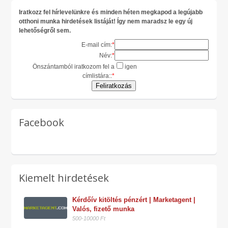
Iratkozz fel hírlevelünkre és minden héten megkapod a legújabb
otthoni munka hirdetések listáját! Így nem maradsz le egy új
lehetőségről sem.
E-mail cím:
*
Név:
*
Önszántamból iratkozom fel a
igen
címlistára::
*
Facebook
Kiemelt hirdetések
Kérdőív kitöltés pénzért | Marketagent | 
Valós, fizető munka
500-10000 Ft