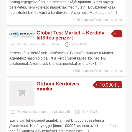
A világ legegyszerűbb internetes munkáját ajánlom. Nincs anyagi
befektetés, nem kötelező másoknak megmutatni. Egyszerűen csak
regisztrálni kell és várni a kérdőíveket. A cég neve Marketagent.
[…]
4075 megtekintés összesen, 0 ma
Global Test Market – Kérdőív
kitöltés pénzért
Pénzkeresés a neten
Pulay
2014.10.03.
Keress pénzt kérdőívek kitöltésével! A GlobalTestMarket a Market
Agent-höz hasonló oldal. Itt is kérdőíveket kapsz, kb. heti 1-2
alkalommal. A kérdőívek kitöltése pontokat ér, értékük
[…]
1756 megtekintés összesen, 0 ma
Otthoni Kérdőíves
10.000 Ft
munka
Pénzkeresés a neten
kikidakota95
2014.09.23.
Egy olyan lehetőséget ajánlok, amivel ki tudod egészíteni a
jövedelmed. Ha tényleg jól jönne 10000Ft csupán azért, mert néha
napján kitöltesz egy kérdőívet, ami mindössze
[…]