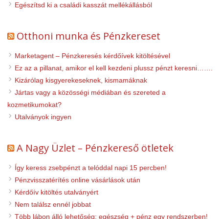
Egészítsd ki a családi kasszát mellékállásból
Otthoni munka és Pénzkereset
Marketagent – Pénzkeresés kérdőívek kitöltésével
Ez az a pillanat, amikor el kell kezdeni plussz pénzt keresni…….
Kizárólag kisgyerekeseknek, kismamáknak
Jártas vagy a közösségi médiában és szereted a
kozmetikumokat?
Utalványok ingyen
A Nagy Üzlet – Pénzkereső ötletek
Így keress zsebpénzt a telóddal napi 15 percben!
Pénzvisszatérítés online vásárlások után
Kérdőív kitöltés utalványért
Nem találsz ennél jobbat
Több lábon álló lehetőség: egészség + pénz egy rendszerben!