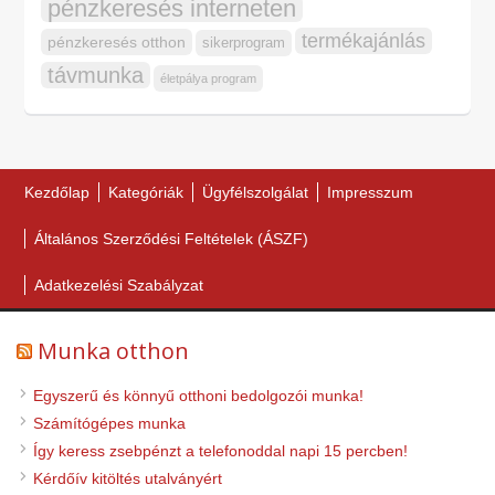
pénzkeresés interneten
termékajánlás
pénzkeresés otthon
sikerprogram
távmunka
életpálya program
Kezdőlap
Kategóriák
Ügyfélszolgálat
Impresszum
Általános Szerződési Feltételek (ÁSZF)
Adatkezelési Szabályzat
Munka otthon
Egyszerű és könnyű otthoni bedolgozói munka!
Számítógépes munka
Így keress zsebpénzt a telefonoddal napi 15 percben!
Kérdőív kitöltés utalványért