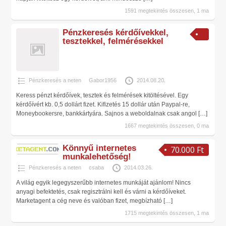
1591 megtekintés összesen, 1 ma
Pénzkeresés kérdőívekkel,
tesztekkel, felmérésekkel
Pénzkeresés a neten
Gabor1956
2014.08.20.
Keress pénzt kérdőívek, tesztek és felmérések kitöltésével. Egy
kérdőívért kb. 0,5 dollárt fizet. Kifizetés 15 dollár után Paypal-re,
Moneybookersre, bankkártyára. Sajnos a weboldalnak csak angol
[…]
1667 megtekintés összesen, 0 ma
Könnyű internetes
70.000 Ft
munkalehetőség!
Pénzkeresés a neten
csaba
2014.03.26.
A világ egyik legegyszerűbb internetes munkáját ajánlom! Nincs
anyagi befektetés, csak regisztrálni kell és várni a kérdőíveket.
Marketagent a cég neve és valóban fizet, megbízható
[…]
1715 megtekintés összesen, 1 ma