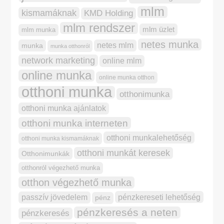
mlm
kismamáknak
KMD Holding
mlm rendszer
mlm üzlet
mlm munka
netes munka
netes mlm
munka
munka otthonról
network marketing
online mlm
online munka
online munka otthon
otthoni munka
otthonimunka
otthoni munka ajánlatok
otthoni munka interneten
otthoni munkalehetőség
otthoni munka kismamáknak
otthoni munkát keresek
Otthonimunkák
otthonról végezhető munka
otthon végezhető munka
pénzkereseti lehetőség
passzív jövedelem
pénz
pénzkeresés a neten
pénzkeresés