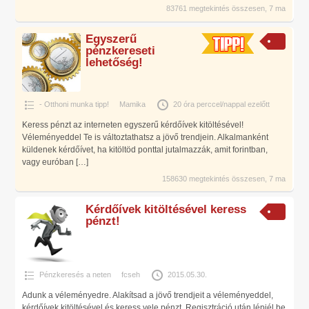
83761 megtekintés összesen, 7 ma
Egyszerű
pénzkereseti
lehetőség!
- Otthoni munka tipp!
Mamika
20 óra perccel/nappal ezelőtt
Keress pénzt az interneten egyszerű kérdőívek kitöltésével!
Véleményeddel Te is változtathatsz a jövő trendjein. Alkalmanként
küldenek kérdőívet, ha kitöltöd ponttal jutalmazzák, amit forintban,
vagy euróban
[…]
158630 megtekintés összesen, 7 ma
Kérdőívek kitöltésével keress
pénzt!
Pénzkeresés a neten
fcseh
2015.05.30.
Adunk a véleményedre. Alakítsad a jövő trendjeit a véleményeddel,
kérdőívek kitöltésével és keress vele pénzt. Regisztráció után lépjél be