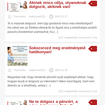
Akinek nincs célja, olyanoknak
dolgozik, akiknek van!
Távmunka
kaldornoe0111
2015.12.27.
Te is másnak dolgozol, mert úgy gondolod nincs más lehetőséged?
Ha célod van az Életben,ébredj fel és figyelj arra a lehetőségre,amiből
passzív jövedelmed származhat, ha
[…]
1137 megtekintés összesen, 0 ma
Sokszorozd meg eredményeid
hatékonyan!
Távmunka
kaldornoe0111
2015.12.20.
Meguntad már, hogy mindenki pénzért nyújt segítséget abban, hogy
hogyan kezdj el dolgozni az interneten? Akkor most figyelj, mert nem
átverés ez a lehetőség, amely
[…]
1212 megtekintés összesen, 0 ma
Ne te dolgozz a pénzért, a