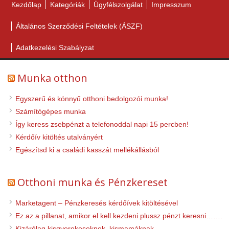
Kezdőlap
Kategóriák
Ügyfélszolgálat
Impresszum
Általános Szerződési Feltételek (ÁSZF)
Adatkezelési Szabályzat
Munka otthon
Egyszerű és könnyű otthoni bedolgozói munka!
Számítógépes munka
Így keress zsebpénzt a telefonoddal napi 15 percben!
Kérdőív kitöltés utalványért
Egészítsd ki a családi kasszát mellékállásból
Otthoni munka és Pénzkereset
Marketagent – Pénzkeresés kérdőívek kitöltésével
Ez az a pillanat, amikor el kell kezdeni plussz pénzt keresni…….
Kizárólag kisgyerekeseknek, kismamáknak