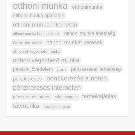
otthoni munka
otthonimunka
otthoni munka ajánlatok
otthoni munka interneten
otthoni munkalehetőség
otthoni munka kismamáknak
otthoni munkát keresek
Otthonimunkák
otthonról végezhető munka
otthon végezhető munka
pénzkereseti lehetőség
passzív jövedelem
pénz
pénzkeresés a neten
pénzkeresés
pénzkeresés interneten
termékajánlás
pénzkeresés otthon
sikerprogram
távmunka
életpálya program