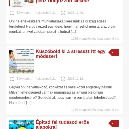
pénz dolgozzon Neked!
Távmunka
kaldornoe0111
2015.12.20.
Online értékesítésre munkatársakat keresünk az ország egész
területéről Ha úgy érzed egy ideje, hogy már sehol nem találsz olyan
munkát, amivel valóban pénzt is tudnál
[…]
1236 megtekintés összesen, 0 ma
Küszöböld ki a stresszt itt egy
módszer!
Távmunka
kaldornoe0111
2015.12.13.
Legyél online vállalkozó, kockázat és vállalkozói engedély nélkül!
Milyen lehetőségeid vannak manapság az anyagi biztonság
megteremtésére? Gondold át, hogy van –e egyáltalán lehetőséged?
Ha otthoni
[…]
1270 megtekintés összesen, 0 ma
Építsd fel tudásod erős
alapokra!