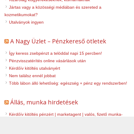
Jártas vagy a közösségi médiában és szereted a
kozmetikumokat?
Utalványok ingyen
A Nagy Üzlet – Pénzkereső ötletek
Így keress zsebpénzt a telóddal napi 15 percben!
Pénzvisszatérítés online vásárlások után
Kérdőív kitöltés utalványért
Nem találsz ennél jobbat
Több lábon álló lehetőség: egészség + pénz egy rendszerben!
Állás, munka hirdetések
Kérdőív kitöltés pénzért | marketagent | valós, fizető munka-
Otthoni munka hirdetés
Otthonról végezhető csomagolói munkatársat keresünk