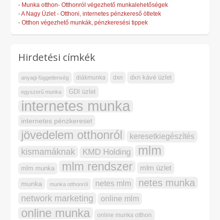
-
Munka otthon- Otthonról végezhető munkalehetőségek
-
A Nagy Üzlet - Otthoni, internetes pénzkereső ötletek
-
Otthon végezhető munkák, pénzkeresési tippek
Hirdetési címkék
dxn kávé üzlet
diákmunka
dxn
anyagi függetlenség
GDI üzlet
egyszerű munka
internetes munka
internetes pénzkereset
jövedelem otthonról
keresetkiegészítés
mlm
kismamáknak
KMD Holding
mlm rendszer
mlm üzlet
mlm munka
netes munka
netes mlm
munka
munka otthonról
network marketing
online mlm
online munka
online munka otthon