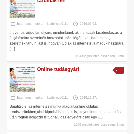
tárulnak fel!
Internetes munka
kaldornoe0111
2016.01.03.
Ingyenes video tanfolyam, mindenkinek aki nemcsak facebookozásra
és játékokra szeretnék használni számítógépüket, hanem meg
szeretnék tanulni azt is, hogyan tudják az internetet a maguk hasznára
[…]
1494 megtekintés összesen, 0 ma
Online tudásgyár!
Internetes munka
kaldornoe0111
2015.12.27.
Sajátítsd el az internetes munka alapjait,online oktatási
rendszerünkben,ahol kipróbálhatod azt is, milyen lenne ha a tanulás
után rögtön dolgozni is tudnál, igaz egyelőre csak egy
[…]
1658 megtekintés összesen, 1 ma