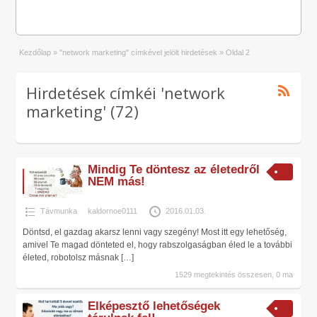
Kezdőlap
»
"network marketing" címkével jelölt hirdetések
»
Oldal 2
Hirdetések címkéi 'network
marketing' (72)
Mindig Te döntesz az életedről
NEM más!
Távmunka
kaldornoe0111
2016.01.03.
Döntsd, el gazdag akarsz lenni vagy szegény! Most itt egy lehetőség,
amivel Te magad dönteted el, hogy rabszolgaságban éled le a további
életed, robotolsz másnak
[…]
1529 megtekintés összesen, 0 ma
Elképesztő lehetőségek