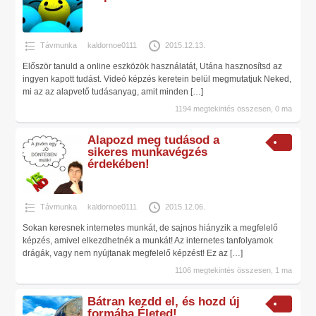
Távmunka
kaldornoe0111
2015.12.13.
Először tanuld a online eszközök használatát, Utána hasznosítsd az
ingyen kapott tudást. Videó képzés keretein belül megmutatjuk Neked,
mi az az alapvető tudásanyag, amit minden
[…]
1194 megtekintés összesen, 0 ma
Alapozd meg tudásod a
sikeres munkavégzés
érdekében!
Távmunka
kaldornoe0111
2015.12.06.
Sokan keresnek internetes munkát, de sajnos hiányzik a megfelelő
képzés, amivel elkezdhetnék a munkát! Az internetes tanfolyamok
drágák, vagy nem nyújtanak megfelelő képzést! Ez az
[…]
1106 megtekintés összesen, 1 ma
Bátran kezdd el, és hozd új
formába Életed!