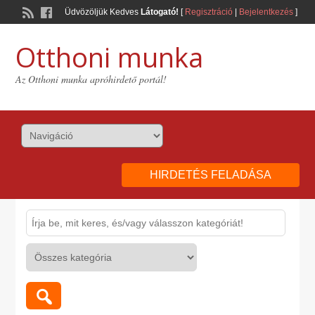
Üdvözöljük Kedves
Látogató!
[
Regisztráció
|
Bejelentkezés
]
Otthoni munka
Az Otthoni munka apróhirdető portál!
HIRDETÉS FELADÁSA