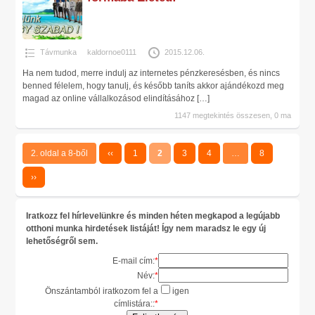
Távmunka
kaldornoe0111
2015.12.06.
Ha nem tudod, merre indulj az internetes pénzkeresésben, és nincs
benned félelem, hogy tanulj, és később taníts akkor ajándékozd meg
magad az online vállalkozásod elindításához
[…]
1147 megtekintés összesen, 0 ma
2. oldal a 8-ből
‹‹
1
2
3
4
…
8
››
Iratkozz fel hírlevelünkre és minden héten megkapod a legújabb
otthoni munka hirdetések listáját! Így nem maradsz le egy új
lehetőségről sem.
E-mail cím:
*
Név:
*
Önszántamból iratkozom fel a
igen
címlistára::
*