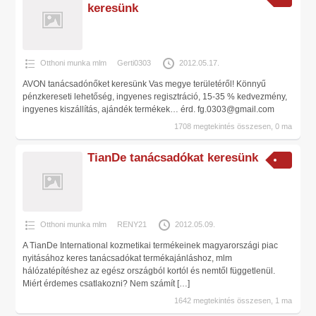
keresünk
Otthoni munka mlm
Gerti0303
2012.05.17.
AVON tanácsadónőket keresünk Vas megye területéről! Könnyű
pénzkereseti lehetőség, ingyenes regisztráció, 15-35 % kedvezmény,
ingyenes kiszállítás, ajándék termékek… érd. fg.0303@gmail.com
1708 megtekintés összesen, 0 ma
TianDe tanácsadókat keresünk
Otthoni munka mlm
RENY21
2012.05.09.
A TianDe International kozmetikai termékeinek magyarországi piac
nyitásához keres tanácsadókat termékajánláshoz, mlm
hálózatépítéshez az egész országból kortól és nemtől függetlenül.
Miért érdemes csatlakozni? Nem számít
[…]
1642 megtekintés összesen, 1 ma