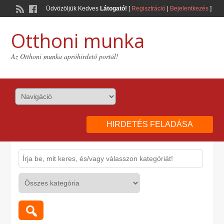
Üdvözöljük Kedves
Látogató!
[
Regisztráció
|
Bejelentkezés
]
Otthoni munka
Az Otthoni munka apróhirdető portál!
HIRDETÉS FELADÁSA