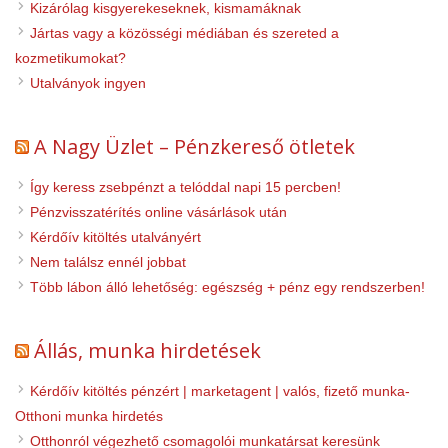
Kizárólag kisgyerekeseknek, kismamáknak
Jártas vagy a közösségi médiában és szereted a
kozmetikumokat?
Utalványok ingyen
A Nagy Üzlet – Pénzkereső ötletek
Így keress zsebpénzt a telóddal napi 15 percben!
Pénzvisszatérítés online vásárlások után
Kérdőív kitöltés utalványért
Nem találsz ennél jobbat
Több lábon álló lehetőség: egészség + pénz egy rendszerben!
Állás, munka hirdetések
Kérdőív kitöltés pénzért | marketagent | valós, fizető munka-
Otthoni munka hirdetés
Otthonról végezhető csomagolói munkatársat keresünk