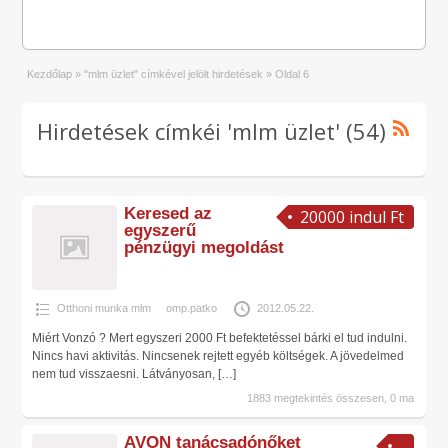
Kezdőlap
»
"mlm üzlet" címkével jelölt hirdetések
»
Oldal 6
Hirdetések címkéi 'mlm üzlet' (54)
Keresed az
20000 indul Ft
egyszerű
pénzügyi megoldást
Otthoni munka mlm
omp.patko
2012.05.22.
Miért Vonzó ? Mert egyszeri 2000 Ft befektetéssel bárki el tud indulni.
Nincs havi aktivitás. Nincsenek rejtett egyéb költségek. A jövedelmed
nem tud visszaesni. Látványosan,
[…]
1883 megtekintés összesen, 0 ma
AVON tanácsadónőket