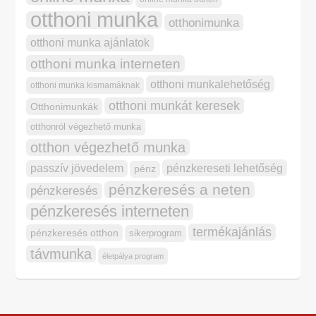
otthoni munka
otthonimunka
otthoni munka ajánlatok
otthoni munka interneten
otthoni munkalehetőség
otthoni munka kismamáknak
otthoni munkát keresek
Otthonimunkák
otthonról végezhető munka
otthon végezhető munka
pénzkereseti lehetőség
passzív jövedelem
pénz
pénzkeresés a neten
pénzkeresés
pénzkeresés interneten
termékajánlás
pénzkeresés otthon
sikerprogram
távmunka
életpálya program