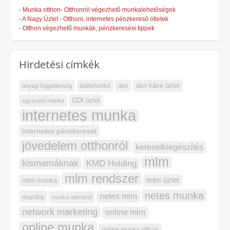
-
Munka otthon- Otthonról végezhető munkalehetőségek
-
A Nagy Üzlet - Otthoni, internetes pénzkereső ötletek
-
Otthon végezhető munkák, pénzkeresési tippek
Hirdetési címkék
dxn kávé üzlet
diákmunka
dxn
anyagi függetlenség
GDI üzlet
egyszerű munka
internetes munka
internetes pénzkereset
jövedelem otthonról
keresetkiegészítés
mlm
kismamáknak
KMD Holding
mlm rendszer
mlm üzlet
mlm munka
netes munka
netes mlm
munka
munka otthonról
network marketing
online mlm
online munka
online munka otthon