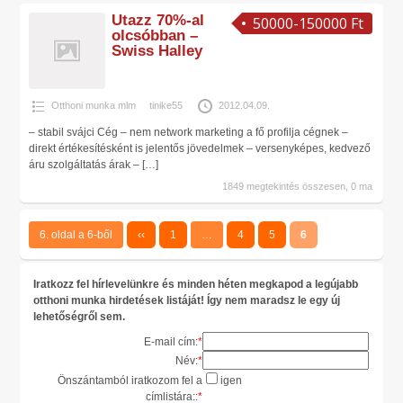
Utazz 70%-al
50000-150000 Ft
olcsóbban –
Swiss Halley
Otthoni munka mlm
tinike55
2012.04.09.
– stabil svájci Cég – nem network marketing a fő profilja cégnek –
direkt értékesítésként is jelentős jövedelmek – versenyképes, kedvező
áru szolgáltatás árak –
[…]
1849 megtekintés összesen, 0 ma
6. oldal a 6-ből
‹‹
1
…
4
5
6
Iratkozz fel hírlevelünkre és minden héten megkapod a legújabb
otthoni munka hirdetések listáját! Így nem maradsz le egy új
lehetőségről sem.
E-mail cím:
*
Név:
*
Önszántamból iratkozom fel a
igen
címlistára::
*