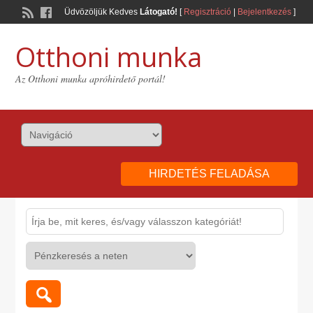
Üdvözöljük Kedves
Látogató!
[
Regisztráció
|
Bejelentkezés
]
Otthoni munka
Az Otthoni munka apróhirdető portál!
HIRDETÉS FELADÁSA