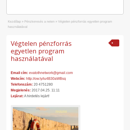
Kezdőlap
»
Pénzkeresés a neten
»
Végtelen pénzforrás egyetlen program
használatával
Végtelen pénzforrás
egyetlen program
használatával
Email cím:
evatothnetwork@gmail.com
Webcím:
http://ow.ly/iu4B30aWBsq
Telefonszám:
20 4751280
Megjelenés:
2017.04.25. 11:11
Lejárat:
A hirdetés lejárt!