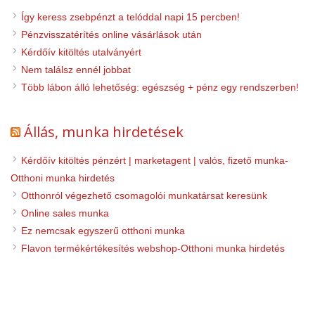
Így keress zsebpénzt a telóddal napi 15 percben!
Pénzvisszatérítés online vásárlások után
Kérdőív kitöltés utalványért
Nem találsz ennél jobbat
Több lábon álló lehetőség: egészség + pénz egy rendszerben!
Állás, munka hirdetések
Kérdőív kitöltés pénzért | marketagent | valós, fizető munka-
Otthoni munka hirdetés
Otthonról végezhető csomagolói munkatársat keresünk
Online sales munka
Ez nemcsak egyszerű otthoni munka
Flavon termékértékesítés webshop-Otthoni munka hirdetés
© 2026 Otthoni munka. Minden jog fenntartva!