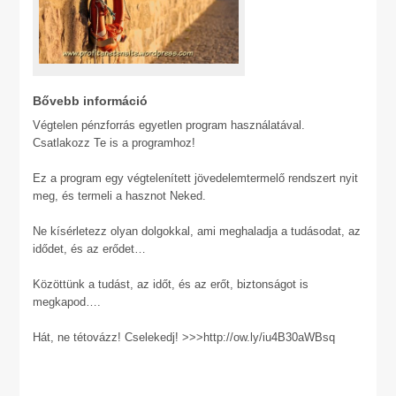
Bővebb információ
Végtelen pénzforrás egyetlen program használatával.
Csatlakozz Te is a programhoz!
Ez a program egy végtelenített jövedelemtermelő rendszert nyit
meg, és termeli a hasznot Neked.
Ne kísérletezz olyan dolgokkal, ami meghaladja a tudásodat, az
idődet, és az erődet…
Közöttünk a tudást, az időt, és az erőt, biztonságot is
megkapod….
Hát, ne tétovázz! Cselekedj! >>>http://ow.ly/iu4B30aWBsq