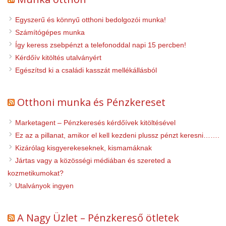
Egyszerű és könnyű otthoni bedolgozói munka!
Számítógépes munka
Így keress zsebpénzt a telefonoddal napi 15 percben!
Kérdőív kitöltés utalványért
Egészítsd ki a családi kasszát mellékállásból
Otthoni munka és Pénzkereset
Marketagent – Pénzkeresés kérdőívek kitöltésével
Ez az a pillanat, amikor el kell kezdeni plussz pénzt keresni…….
Kizárólag kisgyerekeseknek, kismamáknak
Jártas vagy a közösségi médiában és szereted a
kozmetikumokat?
Utalványok ingyen
A Nagy Üzlet – Pénzkereső ötletek