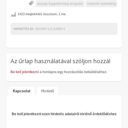
anyagi fuggetlenseg program
network marketing
1413 megtekintés összesen, 1 ma
HIRDETÉS ID:
58158FF12CA3BEF4
Az űrlap használatával szóljon hozzá!
Be kell jelentkezni
a honlapra egy hozzászólás beküldéséhez.
Kapcsolat
Hirdető
Be kell jelentkezni ezen hirdetés adatairól történő érdeklődéshez