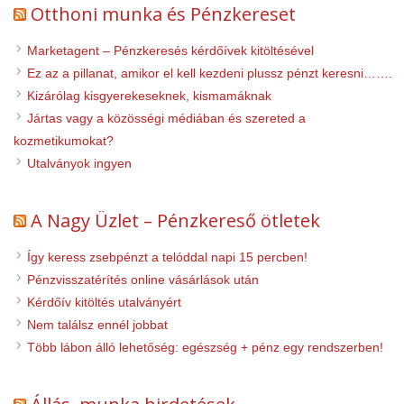
Otthoni munka és Pénzkereset
Marketagent – Pénzkeresés kérdőívek kitöltésével
Ez az a pillanat, amikor el kell kezdeni plussz pénzt keresni…….
Kizárólag kisgyerekeseknek, kismamáknak
Jártas vagy a közösségi médiában és szereted a
kozmetikumokat?
Utalványok ingyen
A Nagy Üzlet – Pénzkereső ötletek
Így keress zsebpénzt a telóddal napi 15 percben!
Pénzvisszatérítés online vásárlások után
Kérdőív kitöltés utalványért
Nem találsz ennél jobbat
Több lábon álló lehetőség: egészség + pénz egy rendszerben!