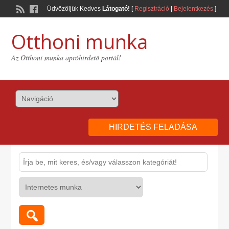
Üdvözöljük Kedves
Látogató!
[
Regisztráció
|
Bejelentkezés
]
Otthoni munka
Az Otthoni munka apróhirdető portál!
HIRDETÉS FELADÁSA