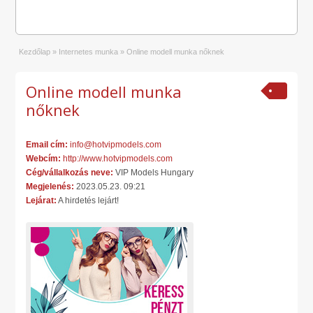
Kezdőlap
»
Internetes munka
»
Online modell munka nőknek
Online modell munka
nőknek
Email cím:
info@hotvipmodels.com
Webcím:
http://www.hotvipmodels.com
Cég/vállalkozás neve:
VIP Models Hungary
Megjelenés:
2023.05.23. 09:21
Lejárat:
A hirdetés lejárt!