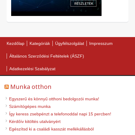
Kezdőlap
Kategóriák
Ügyfélszolgálat
Impresszum
Általános Szerződési Feltételek (ÁSZF)
Adatkezelési Szabályzat
Munka otthon
Egyszerű és könnyű otthoni bedolgozói munka!
Számítógépes munka
Így keress zsebpénzt a telefonoddal napi 15 percben!
Kérdőív kitöltés utalványért
Egészítsd ki a családi kasszát mellékállásból