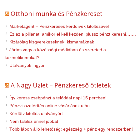
Otthoni munka és Pénzkereset
Marketagent – Pénzkeresés kérdőívek kitöltésével
Ez az a pillanat, amikor el kell kezdeni plussz pénzt keresni…….
Kizárólag kisgyerekeseknek, kismamáknak
Jártas vagy a közösségi médiában és szereted a
kozmetikumokat?
Utalványok ingyen
A Nagy Üzlet – Pénzkereső ötletek
Így keress zsebpénzt a telóddal napi 15 percben!
Pénzvisszatérítés online vásárlások után
Kérdőív kitöltés utalványért
Nem találsz ennél jobbat
Több lábon álló lehetőség: egészség + pénz egy rendszerben!