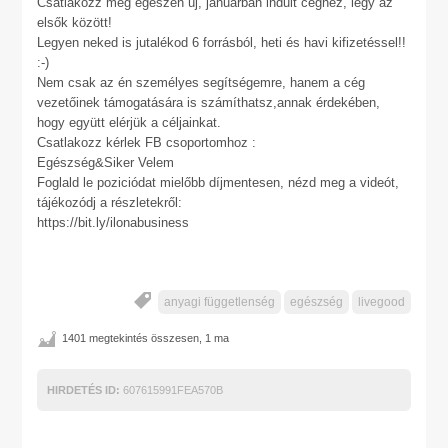
Csatlakozz még egészen új, januárban indult céghez, légy az
elsők között!
Legyen neked is jutalékod 6 forrásból, heti és havi kifizetéssel!!
:-)
Nem csak az én személyes segítségemre, hanem a cég
vezetőinek támogatására is számíthatsz,annak érdekében,
hogy együtt elérjük a céljainkat.
Csatlakozz kérlek FB csoportomhoz :
Egészség&Siker Velem
Foglald le poziciódat mielőbb díjmentesen, nézd meg a videót,
tájékozódj a részletekről:
https://bit.ly/ilonabusiness
anyagi függetlenség
egészség
livegood
1401 megtekintés összesen, 1 ma
HIRDETÉS ID:
607615991FEA570B