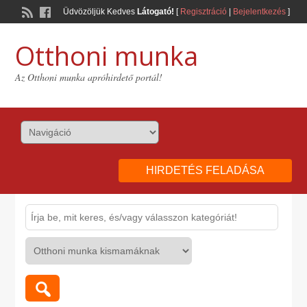
Üdvözöljük Kedves
Látogató!
[
Regisztráció
|
Bejelentkezés
]
Otthoni munka
Az Otthoni munka apróhirdető portál!
HIRDETÉS FELADÁSA