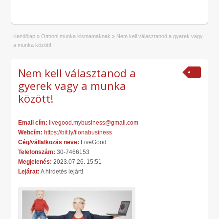
Kezdőlap
»
Otthoni munka kismamáknak
»
Nem kell választanod a gyerek vagy
a munka között!
Nem kell választanod a
gyerek vagy a munka
között!
Email cím:
livegood.mybusiness@gmail.com
Webcím:
https://bit.ly/ilonabusiness
Cég/vállalkozás neve:
LiveGood
Telefonszám:
30-7466153
Megjelenés:
2023.07.26. 15:51
Lejárat:
A hirdetés lejárt!