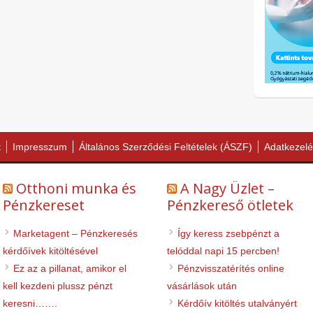
t
Impresszum
Általános Szerződési Feltételek (ÁSZF)
Adatkezelé
Otthoni munka és
A Nagy Üzlet –
Pénzkereset
Pénzkereső ötletek
Marketagent – Pénzkeresés
Így keress zsebpénzt a
kérdőívek kitöltésével
telóddal napi 15 percben!
Ez az a pillanat, amikor el
Pénzvisszatérítés online
kell kezdeni plussz pénzt
vásárlások után
keresni…….
Kérdőív kitöltés utalványért