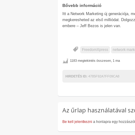
Bővebb információ
Itt a Network Marketing új generációja, me
megkeresheted az első milliódat. Dolgoz
embere – Jeff Bezos is jelen van.
FreedomXpress
network mark
1183 megtekintés összesen, 1 ma
HIRDETÉS ID:
4785F92A7FF09CA8
Az űrlap használatával sz
Be kell jelentkezni
a honlapra egy hozzászó