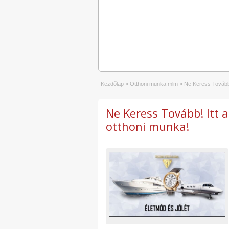
Kezdőlap
»
Otthoni munka mlm
»
Ne Keress Tovább! 
Ne Keress Tovább! Itt a
otthoni munka!