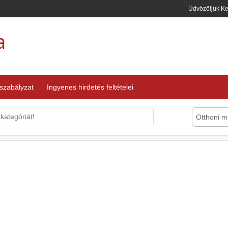
Üdvözöljük K
a
 szabályzat
Ingyenes hirdetés feltételei
Otthoni 