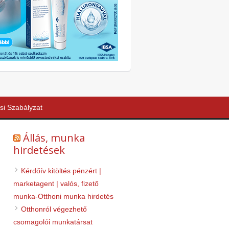
si Szabályzat
Állás, munka
hirdetések
Kérdőív kitöltés pénzért |
marketagent | valós, fizető
munka-Otthoni munka hirdetés
Otthonról végezhető
csomagolói munkatársat