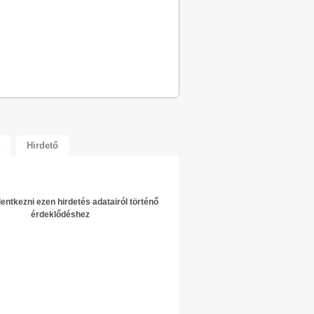
Hirdető
elentkezni ezen hirdetés adatairól történő
érdeklődéshez