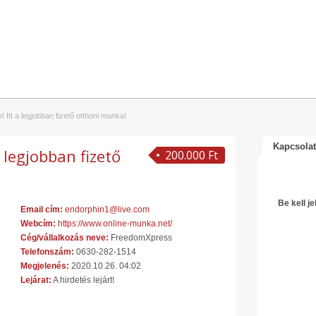
Itt a legjobban fizető otthoni munka!
Kapcsolat
 legjobban fizető
200.000 Ft
Be kell j
Email cím:
endorphin1@live.com
Webcím:
https://www.online-munka.net/
Cég/vállalkozás neve:
FreedomXpress
Telefonszám:
0630-282-1514
Megjelenés:
2020.10.26. 04:02
Lejárat:
A hirdetés lejárt!