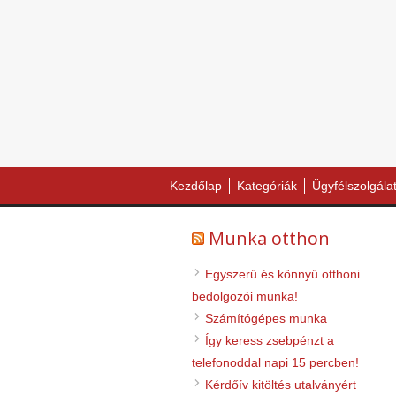
Kezdőlap
Kategóriák
Ügyfélszolgála
Munka otthon
Egyszerű és könnyű otthoni
bedolgozói munka!
Számítógépes munka
Így keress zsebpénzt a
telefonoddal napi 15 percben!
Kérdőív kitöltés utalványért