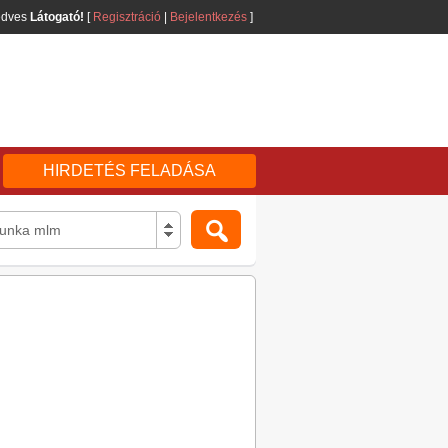
edves
Látogató!
[
Regisztráció
|
Bejelentkezés
]
HIRDETÉS FELADÁSA
munka mlm