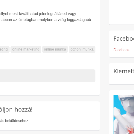
llyel most kiválthatod jelenlegi állásod vagy
z abban az üzletágban melyben a világ leggazdagabb
Facebo
eting
online marketing
online munka
otthoni munka
Facebook
Kiemelt
óljon hozzá!
lás beküldéséhez.