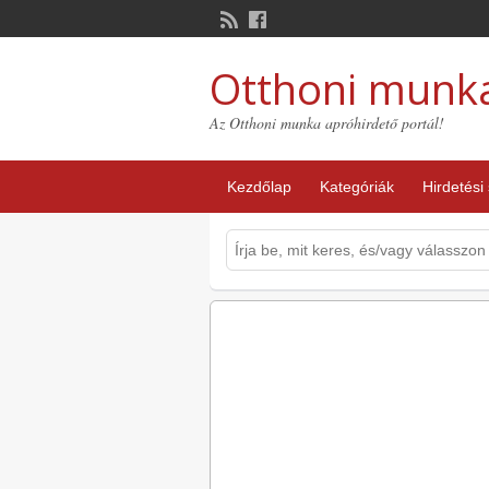
Otthoni munk
Az Otthoni munka apróhirdető portál!
Kezdőlap
Kategóriák
Hirdetési