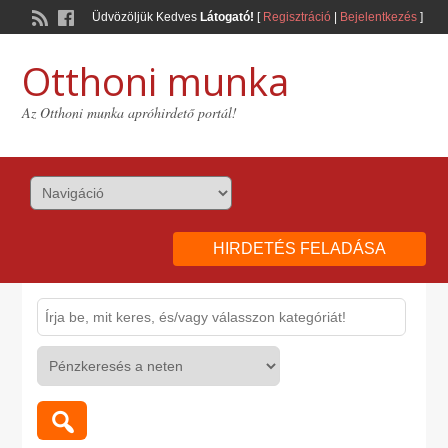
Üdvözöljük Kedves
Látogató!
[
Regisztráció
|
Bejelentkezés
]
Otthoni munka
Az Otthoni munka apróhirdető portál!
HIRDETÉS FELADÁSA