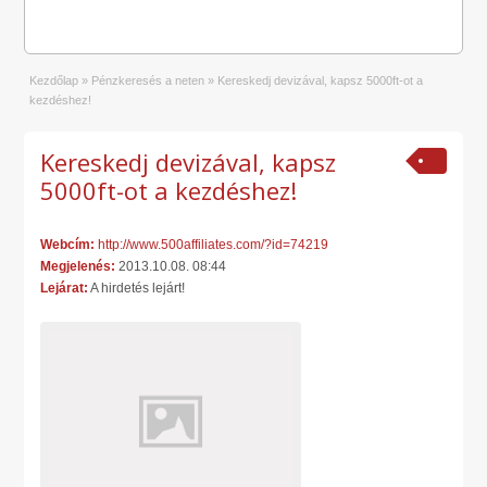
Kezdőlap
»
Pénzkeresés a neten
»
Kereskedj devizával, kapsz 5000ft-ot a
kezdéshez!
Kereskedj devizával, kapsz
5000ft-ot a kezdéshez!
Webcím:
http://www.500affiliates.com/?id=74219
Megjelenés:
2013.10.08. 08:44
Lejárat:
A hirdetés lejárt!