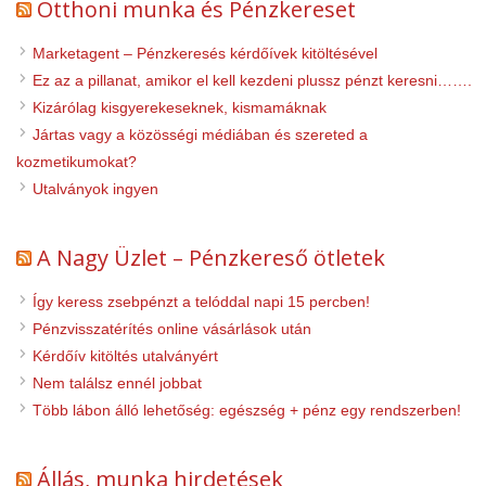
Otthoni munka és Pénzkereset
Marketagent – Pénzkeresés kérdőívek kitöltésével
Ez az a pillanat, amikor el kell kezdeni plussz pénzt keresni…….
Kizárólag kisgyerekeseknek, kismamáknak
Jártas vagy a közösségi médiában és szereted a
kozmetikumokat?
Utalványok ingyen
A Nagy Üzlet – Pénzkereső ötletek
Így keress zsebpénzt a telóddal napi 15 percben!
Pénzvisszatérítés online vásárlások után
Kérdőív kitöltés utalványért
Nem találsz ennél jobbat
Több lábon álló lehetőség: egészség + pénz egy rendszerben!
Állás, munka hirdetések