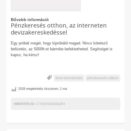
Bővebb információ
Pénzkeresés otthon, az interneten
devizakereskedéssel
Egy próbát megér, hogy kipróbáld magad. Nincs kötelező
befizetés, az 5000ft-ot bármibe befektetheted. Segítséget is
kapsz, ha kérsz!
forex kereskedés
pénzkeresés otthon
1528 megtekintés összesen, 1 ma
HIRDETÉS ID:
1775253A5530A2E4