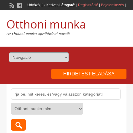
Üdvözöljük Kedves
Látogató!
[
Regisztráció
|
Bejelentkezés
]
Otthoni munka
Az Otthoni munka apróhirdető portál!
HIRDETÉS FELADÁSA