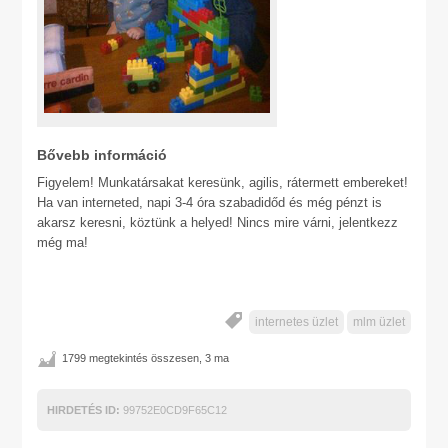
Bővebb információ
Figyelem! Munkatársakat keresünk, agilis, rátermett embereket!
Ha van interneted, napi 3-4 óra szabadidőd és még pénzt is
akarsz keresni, köztünk a helyed! Nincs mire várni, jelentkezz
még ma!
internetes üzlet
mlm üzlet
1799 megtekintés összesen, 3 ma
HIRDETÉS ID:
99752E0CD9F65C12