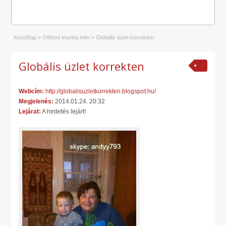
Kezdőlap
»
Otthoni munka mlm
»
Globális üzlet korrekten
Globális üzlet korrekten
Webcím:
http://globalisuzletkorrekten.blogspot.hu/
Megjelenés:
2014.01.24. 20:32
Lejárat:
A hirdetés lejárt!