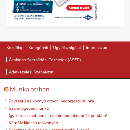
Kezdőlap
Kategóriák
Ügyfélszolgálat
Impresszum
Általános Szerződési Feltételek (ÁSZF)
Adatkezelési Szabályzat
Munka otthon
Egyszerű és könnyű otthoni bedolgozói munka!
Számítógépes munka
Így keress zsebpénzt a telefonoddal napi 15 percben!
Kérdőív kitöltés utalványért
Egészítsd ki a családi kasszát mellékállásból