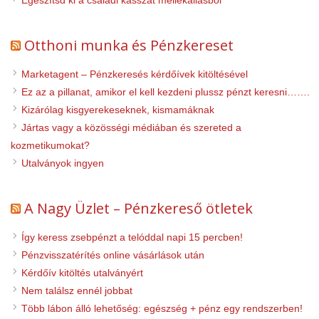
Otthoni munka és Pénzkereset
Marketagent – Pénzkeresés kérdőívek kitöltésével
Ez az a pillanat, amikor el kell kezdeni plussz pénzt keresni…….
Kizárólag kisgyerekeseknek, kismamáknak
Jártas vagy a közösségi médiában és szereted a
kozmetikumokat?
Utalványok ingyen
A Nagy Üzlet – Pénzkereső ötletek
Így keress zsebpénzt a telóddal napi 15 percben!
Pénzvisszatérítés online vásárlások után
Kérdőív kitöltés utalványért
Nem találsz ennél jobbat
Több lábon álló lehetőség: egészség + pénz egy rendszerben!