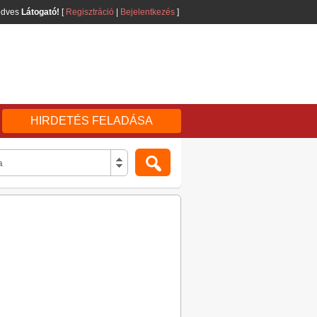
edves
Látogató!
[
Regisztráció
|
Bejelentkezés
]
HIRDETÉS FELADÁSA
a