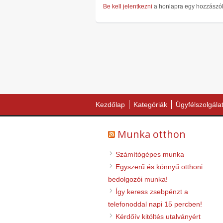
Be kell jelentkezni
a honlapra egy hozzászó
Kezdőlap
Kategóriák
Ügyfélszolgála
Munka otthon
Számítógépes munka
Egyszerű és könnyű otthoni
bedolgozói munka!
Így keress zsebpénzt a
telefonoddal napi 15 percben!
Kérdőív kitöltés utalványért