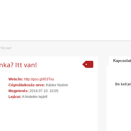
Itt van!
Kapcsolat
ka? Itt van!
Webcím:
http://goo.gl/l03Txu
Be kell j
Cég/vállalkozás neve:
Káldor Noémi
Megjelenés:
2016.07.10. 10:05
Lejárat:
A hirdetés lejárt!