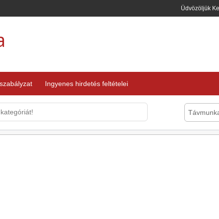
Üdvözöljük K
a
 szabályzat
Ingyenes hirdetés feltételei
Távmunk