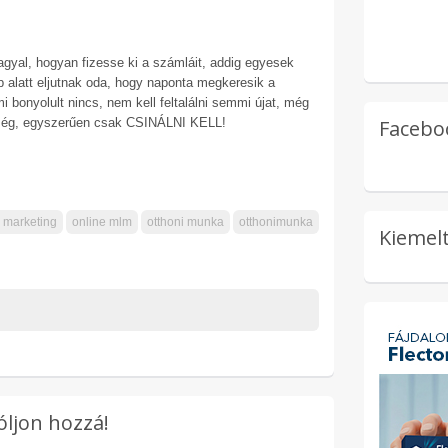
gyal, hogyan fizesse ki a számláit, addig egyesek
 alatt eljutnak oda, hogy naponta megkeresik a
bonyolult nincs, nem kell feltalálni semmi újat, még
kség, egyszerűen csak CSINÁLNI KELL!
Facebo
 marketing
online mlm
otthoni munka
otthonimunka
Kiemelt
óljon hozzá!