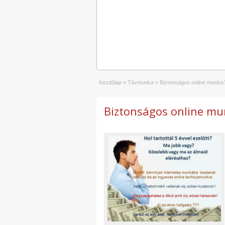
Kezdőlap
»
Távmunka
»
Biztonságos online munka? 
Biztonságos online mun