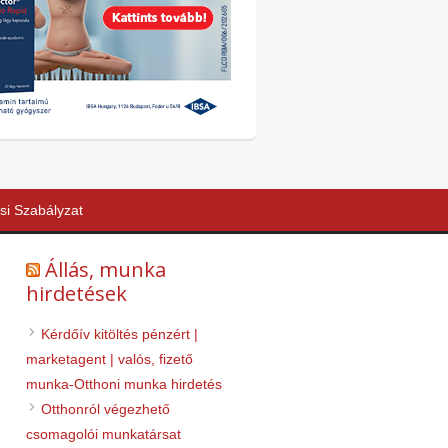
si Szabályzat
Állás, munka
hirdetések
Kérdőív kitöltés pénzért |
marketagent | valós, fizető
munka-Otthoni munka hirdetés
Otthonról végezhető
csomagolói munkatársat