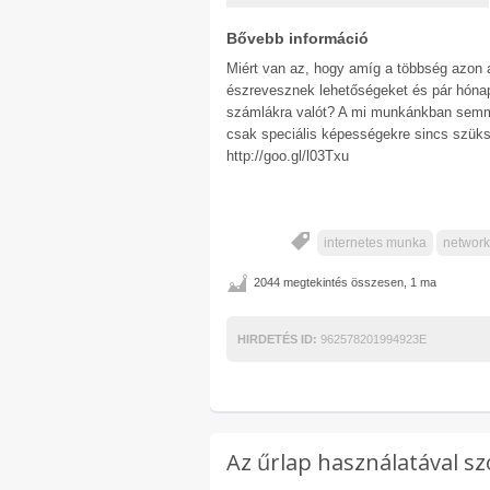
Bővebb információ
Miért van az, hogy amíg a többség azon a
észrevesznek lehetőségeket és pár hónap
számlákra valót? A mi munkánkban semmi 
csak speciális képességekre sincs szü
http://goo.gl/l03Txu
internetes munka
network
2044 megtekintés összesen, 1 ma
HIRDETÉS ID:
962578201994923E
Az űrlap használatával sz