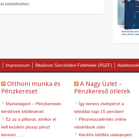
lás beküldéséhez.
t
Impresszum
Általános Szerződési Feltételek (ÁSZF)
Adatkezelé
Otthoni munka és
A Nagy Üzlet –
Pénzkereset
Pénzkereső ötletek
Marketagent – Pénzkeresés
Így keress zsebpénzt a
kérdőívek kitöltésével
telóddal napi 15 percben!
Ez az a pillanat, amikor el
Pénzvisszatérítés online
kell kezdeni plussz pénzt
vásárlások után
keresni…….
Kérdőív kitöltés utalványért