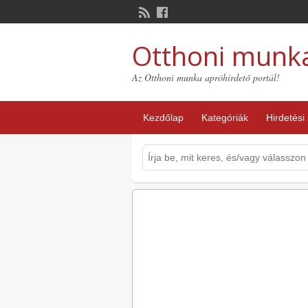
Otthoni munk
Az Otthoni munka apróhirdető portál!
Kezdőlap
Kategóriák
Hirdetési