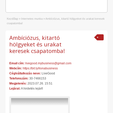
Kezdőlap
»
Internetes munka
»
Ambíciózus, kitartó hölgyeket és urakat keresek
csapatomba!
Ambíciózus, kitartó
hölgyeket és urakat
keresek csapatomba!
Email cím:
livegood.mybusiness@gmail.com
Webcím:
https://bit.ly/ilonabusiness
Cég/vállalkozás neve:
LiveGood
Telefonszám:
30-7466153
Megjelenés:
2023.07.26. 15:51
Lejárat:
A hirdetés lejárt!