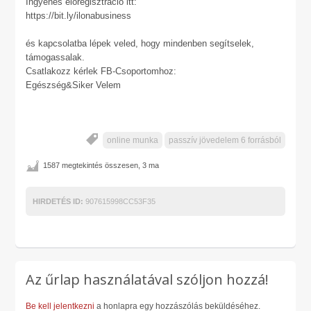
Ingyenes előregisztráció itt:
https://bit.ly/ilonabusiness
és kapcsolatba lépek veled, hogy mindenben segítselek,
támogassalak.
Csatlakozz kérlek FB-Csoportomhoz:
Egészség&Siker Velem
online munka
passzív jövedelem 6 forrásból
1587 megtekintés összesen, 3 ma
HIRDETÉS ID:
907615998CC53F35
Az űrlap használatával szóljon hozzá!
Be kell jelentkezni
a honlapra egy hozzászólás beküldéséhez.