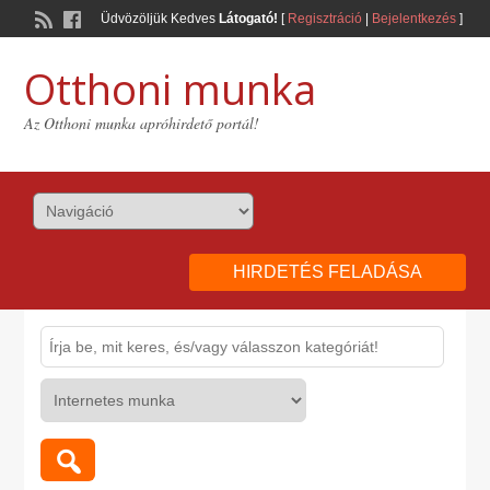
Üdvözöljük Kedves
Látogató!
[
Regisztráció
|
Bejelentkezés
]
Otthoni munka
Az Otthoni munka apróhirdető portál!
HIRDETÉS FELADÁSA